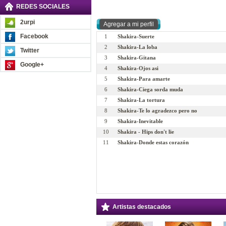
REDES SOCIALES
2urpi
Facebook
1
Shakira-Suerte
2
Shakira-La loba
Twitter
3
Shakira-Gitana
Google+
4
Shakira-Ojos asi
5
Shakira-Para amarte
6
Shakira-Ciega sorda muda
7
Shakira-La tortura
8
Shakira-Te lo agradezco pero no
9
Shakira-Inevitable
10
Shakira - Hips don't lie
11
Shakira-Donde estas corazón
Artistas destacados