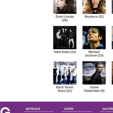
Demi Lovato
Beyonce (11)
(26)
Tokio Hotel (10)
Michael
Jackson (15)
Back Street
Justin
Boys (21)
Timberlake (8)
NOTICIAS
2URPI
GASTR