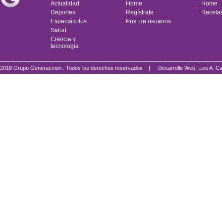
Actualidad
Home
Home
Deportes
Regístrate
Receta
Espectáculos
Post de usuarios
Salud
Ciencia y
tecnología
2018 Grupo Generaccion . Todos los derechos reservados |
Desarrollo Web: Luis A.