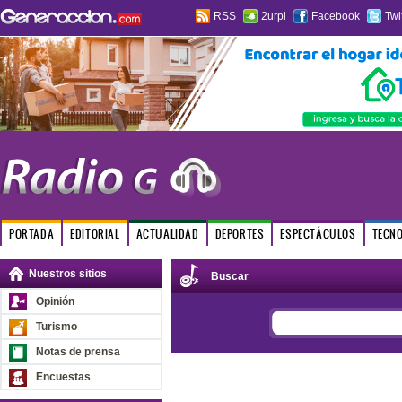
RSS
2urpi
Facebook
Twi
PORTADA
EDITORIAL
ACTUALIDAD
DEPORTES
ESPECTÁCULOS
TECN
Nuestros sitios
Buscar
Opinión
Turismo
Notas de prensa
Encuestas