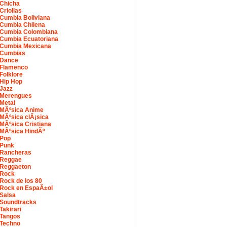
Chicha
Criollas
Cumbia Boliviana
Cumbia Chilena
Cumbia Colombiana
Cumbia Ecuatoriana
Cumbia Mexicana
Cumbias
Dance
Flamenco
Folklore
Hip Hop
Jazz
Merengues
Metal
MÃºsica Anime
MÃºsica clÃ¡sica
MÃºsica Cristiana
MÃºsica HindÃº
Pop
Punk
Rancheras
Reggae
Reggaeton
Rock
Rock de los 80
Rock en EspaÃ±ol
Salsa
Soundtracks
Takirari
Tangos
Techno