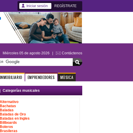
Iniciar sesión
REGÍSTRATE
Miércoles 05 de agosto 2026 |
Contáctenos
INMOBILIARIO
EMPRENDEDORES
MÚSICA
Categorías musicales
Alternativo
Bachatas
Baladas
Baladas de Oro
Baladas en Ingles
Billboards
Boleros
Brasileras