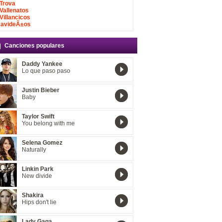
Trova
Vallenatos
Villancicos
avideÃ±os
Canciones populares
Daddy Yankee
Lo que paso paso
Justin Bieber
Baby
Taylor Swift
You belong with me
Selena Gomez
Naturally
Linkin Park
New divide
Shakira
Hips don't lie
Lady Gaga