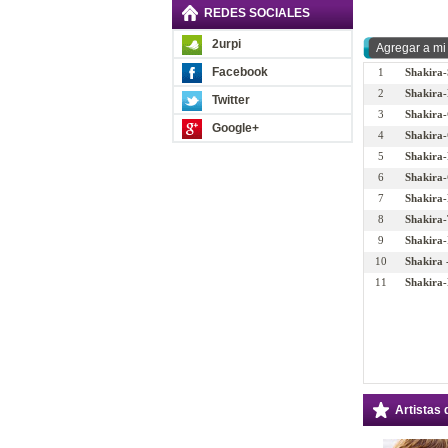
REDES SOCIALES
2urpi
Facebook
1
Shakira-
2
Shakira-
Twitter
3
Shakira-
Google+
4
Shakira-
5
Shakira
6
Shakira-
7
Shakira-
8
Shakira-
9
Shakira-
10
Shakira -
11
Shakira-
Artistas