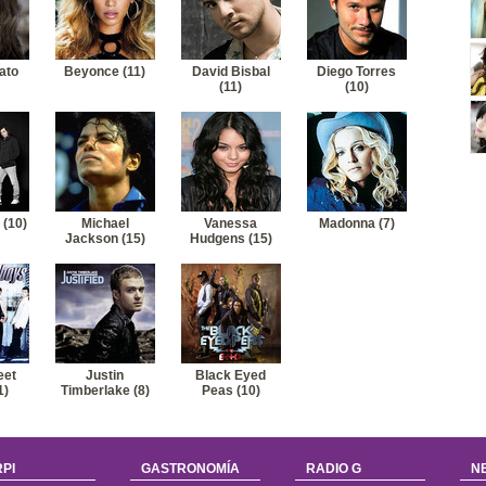
ato
Beyonce (11)
David Bisbal
Diego Torres
(11)
(10)
 (10)
Michael
Vanessa
Madonna (7)
Jackson (15)
Hudgens (15)
eet
Justin
Black Eyed
1)
Timberlake (8)
Peas (10)
PI
GASTRONOMÍA
RADIO G
N