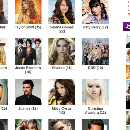
•
•
•
N
eber
Taylor Swift (35)
Selena Gomez
Katy Perry (12)
(22)
ears
Jonas Brothers
Shakira (11)
RBD (10)
(10)
(15)
Juanes (12)
Miley Cyrus
Christina
(42)
Aguilera (11)