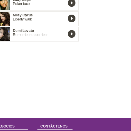
Poker face
Miley Cyrus
Liberty walk
Demi Lovato
Remember december
EGOCIOS
CONTÁCTENOS