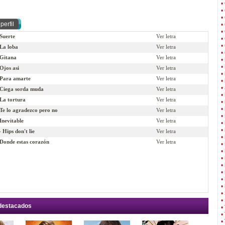
•
•
•
•
•
Suerte
Ver letra
•
•
La loba
Ver letra
•
Gitana
Ver letra
•
•
Ojos asi
Ver letra
•
-Para amarte
Ver letra
•
•
Ciega sorda muda
Ver letra
•
La tortura
Ver letra
•
•
Te lo agradezco pero no
Ver letra
•
Inevitable
Ver letra
•
•
 Hips don't lie
Ver letra
•
Donde estas corazón
Ver letra
•
•
•
•
•
•
•
•
•
 destacados
•
•
•