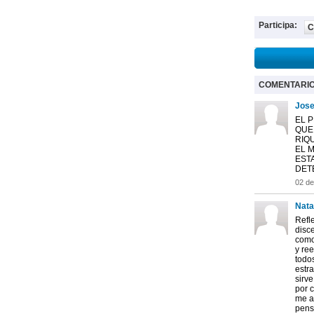
Participa:
C
COMENTARI
Jose
EL 
QUE
RIQ
EL 
ESTA
DET
02 d
Natal
Refle
disc
como
y re
todos
estra
sirv
por 
me a
pens