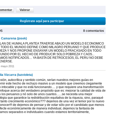
omentar
Valorar
Regístrate aquí para participar
OS
8 comentarios
 Camarena (josek)
PLAN DE HUMALA PLANTEA TRAERSE ABAJO UN MODELO ECONOMICO
 TODO EL MUNDO DEFINE COMO MILAGRO PERUANO Y QUE PRODUCE
UEZA Y NOS PROPONE ENSAYAR UN MODELO FRACASADO EN TODO
MUNDO POR EL HECHO DE PRODUCIR SOLO POBREZA Y CAOS...
MOS NOTIFICADOS.... YA BASTA DE RETROCESOS, EL PERU NO DEBE
ENERSE.
e mayo 2011
ia Vizcarra (luzvioleta)
xión, autocrítica y sentido común, serían nuestros mejores guías en
ernir este hecho de rechazo masivo a un modelo que creemos ciegamente
 intocable y que no está funcionando..... y que requiere una transformación
enfoque acerca del verdadero propósito que es: mejorar la calidad de vida de
 los peruanos y nó solo de unos cuantos.......se necesita una mejor
tégia que garantice la redistribución equitativa de la riqueza, sino, paraqué
e tanto crecimiento económico??? dejemos de una vez el temor por lo nuevo
conocer!!! de dejemos de pensar y de votar sólo por el candidato que menos
fecte económicamente de manera individual, dejemos la fantasía de
arnos separados e individuales cuando estamos territorialmente,