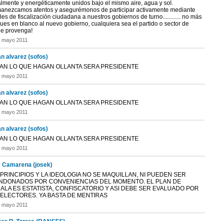
almente y energéticamente unidos bajo el mismo aire, agua y sol.
anezcamos atentos y asegurémonos de participar activamente mediante
es de fiscalización ciudadana a nuestros gobiernos de turno............ no más
ues en blanco al nuevo gobierno, cualquiera sea el partido o sector de
e provenga!
e mayo 2011
an alvarez (sofos)
AN LO QUE HAGAN OLLANTA SERA PRESIDENTE
e mayo 2011
an alvarez (sofos)
AN LO QUE HAGAN OLLANTA SERA PRESIDENTE
e mayo 2011
an alvarez (sofos)
AN LO QUE HAGAN OLLANTA SERA PRESIDENTE
e mayo 2011
 Camarena (josek)
PRINCIPIOS Y LA IDEOLOGIA NO SE MAQUILLAN, NI PUEDEN SER
NDONADOS POR CONVENIENCIAS DEL MOMENTO. EL PLAN DE
ALA ES ESTATISTA, CONFISCATORIO Y ASI DEBE SER EVALUADO POR
 ELECTORES. YA BASTA DE MENTIRAS
e mayo 2011