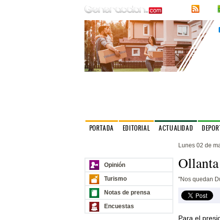
RSS
PORTADA
EDITORIAL
ACTUALIDAD
DEPOR
Lunes 02 de m
Nuestros sitios
Ollanta
Opinión
Turismo
"Nos quedan D
Notas de prensa
Encuestas
Para el presi