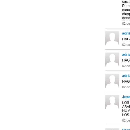
soci
Perm
canal
cheq
dond
02 d
adri
HAG
02 d
adri
HAG
02 d
adri
HAG
02 d
Jose
LOS 
ABA
HUM
LOS
02 d