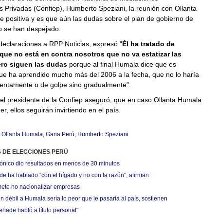
 Privadas (Confiep), Humberto Speziani, la reunión con Ollanta
 positiva y es que aún las dudas sobre el plan de gobierno de
 se han despejado.
declaraciones a RPP Noticias, expresó "
Él ha tratado de
que no está en contra nosotros que no va estatizar las
ro siguen las dudas
porque al final Humala dice que es
ue ha aprendido mucho más del 2006 a la fecha, que no lo haría
lentamente o de golpe sino gradualmente".
el presidente de la Confiep aseguró, que en caso Ollanta Humala
er, ellos seguirán invirtiendo en el país.
,
Ollanta Humala
,
Gana Perú
,
Humberto Speziani
S DE ELECCIONES PERÚ
trónico dio resultados en menos de 30 minutos
 ha hablado "con el hígado y no con la razón", afirman
ete no nacionalizar empresas
 débil a Humala sería lo peor que le pasaría al país, sostienen
hade habló a título personal"