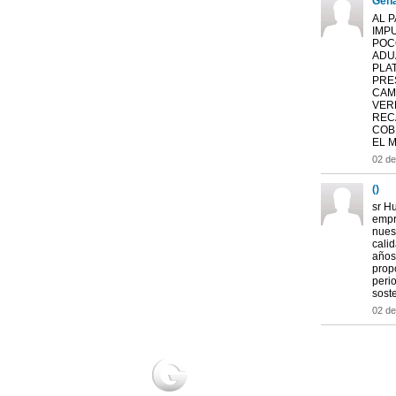
Gena
AL 
IMPU
POC
ADU
PLAT
PRE
CAM
VER
REC
COB
EL M
02 d
()
sr Hu
empr
nuest
calid
años
prop
peri
soste
02 d
NOTICIAS
2UR
Actualidad
Ho