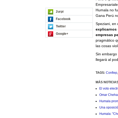
REDES SOCIALES
Empresariales
Humala no fue
2urpi
Gana Perú no
Facebook
Speziani, en 
Twitter
explicarnos 
Google+
empresas pe
pragmático q
las cosas vio
Sin embargo 
llegará al pod
TAGS:
Confiep
MÁS NOTICIA
El voto elec
Omar Chehade
Humala prom
Una oposición
Humala: "Che