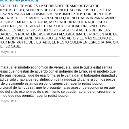
ro R. Torres (RANSES)
PARECER EL TEMOR ES LA SUBIDA DEL TRAMO DE PAGO DE
ESTOS. PERO, SEÑORES DE LA CONFIEP.SI CON LOS TLC, POCO A
O VAN A PAGAR MUCHÍSIMOS MENOS IMPUESTOS POR DERECHOS
ANEROS Y EL ESTADO ES UN SEÑOR QUE NO TRABAJA PARA GANAR
A, SIMPLEMENTE RECAUDA, ASÍ SEA QEUIEN QUIERA QUE SEA EL
SDIDENTE, NECESITARÁ CUIDAR LA RECAUDACIÓN, SINO COMO
INA EL ESTADO Y SUS PODEROSOS GASTOS. A VECES DECIR LAS
DADES EN POCAS LÍNEAS CAUSA FALSA ALARMA. EL PORCENTAJE DE
AUDACIÓN ADUANERA HA SIDO EL MÁS ALTO Y EL MÁS SEGURO DE
RAR POR PARTE DEL ESTADO, EL RESTO QUEDA EN ESPECTATIVA. O.K
EF LO SABE.
e mayo 2011
mala , si el modelo economico de Venezuela , que le gusta estatizar las
esas que no están de acuerdo con el gobierno de turno, es el modelo que
ro país necesita , que de esa forma se le va ha dar al trabajador dignidad y
ad de vida , habla de redistribución de la riqueza ,digame si con los pocos
 de crecimiento estamos en condiciones de hacer la redistribución
orcional de la riqueza , que le pregunte ha su asesor de economia en que
odo del ciclo economico de crecimiento se puede hablar de un crecimiento
nido que nos permita hacer la redistribución
e mayo 2011
PI
GASTRONOMÍA
RADIO G
N
me
Home
Radio
mi