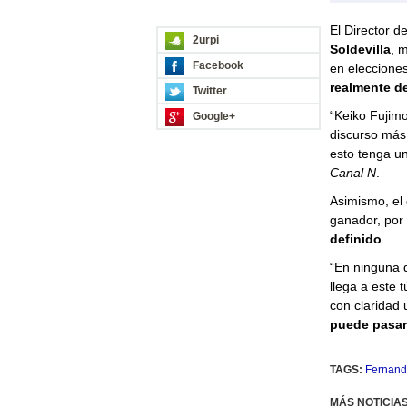
REDES SOCIALES
El Director d
2urpi
Soldevilla
, 
Facebook
en eleccione
realmente de
Twitter
“Keiko Fujimo
Google+
discurso más 
esto tenga un
Canal N
.
Asimismo, el 
ganador, por 
definido
.
“En ninguna 
llega a este 
con claridad 
puede pasar
TAGS:
Fernand
MÁS NOTICIA