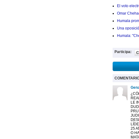
El voto elec
Omar Chehade
Humala prom
Una oposición
Humala: "Che
Participa:
C
COMENTARI
Gena
¿CÓ
REA
LE 
DUD
PRU
JUD
DES
LÍDE
25 
O H
MAT