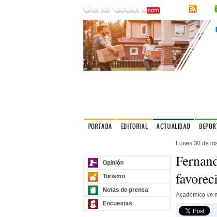
RSS
PORTADA
EDITORIAL
ACTUALIDAD
DEPOR
Lunes 30 de m
Nuestros sitios
Fernand
Opinión
favorec
Turismo
Notas de prensa
Académico ve m
Encuestas