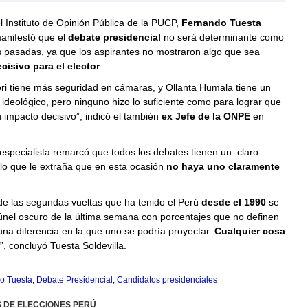
el Instituto de Opinión Pública de la PUCP,
Fernando Tuesta
manifestó que el
debate presidencial
no será determinante como
s pasadas, ya que los aspirantes no mostraron algo que sea
cisivo para el elector
.
ri tiene más seguridad en cámaras, y Ollanta Humala tiene un
ideológico, pero ninguno hizo lo suficiente como para lograr que
 impacto decisivo”, indicó el también
ex Jefe de la ONPE
en
especialista remarcó que todos los debates tienen un claro
lo que le extraña que en esta ocasión
no haya uno claramente
de las segundas vueltas que ha tenido el Perú
desde el 1990
se
túnel oscuro de la última semana con porcentajes que no definen
una diferencia en la que uno se podría proyectar.
Cualquier cosa
”, concluyó Tuesta Soldevilla.
o Tuesta
,
Debate Presidencial
,
Candidatos presidenciales
S DE ELECCIONES PERÚ