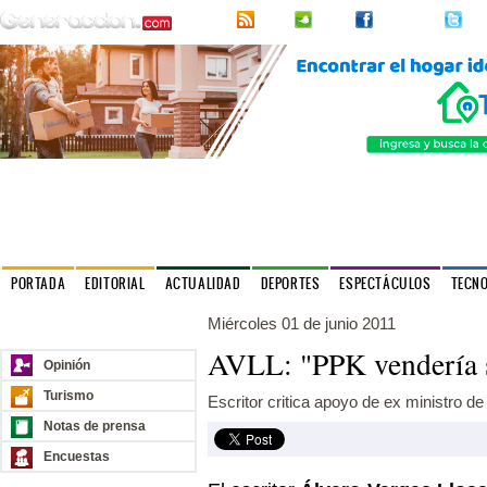
RSS
2urpi
Facebook
Twi
PORTADA
EDITORIAL
ACTUALIDAD
DEPORTES
ESPECTÁCULOS
TECN
Miércoles 01 de junio 2011
Nuestros sitios
AVLL: "PPK vendería s
Opinión
Turismo
Escritor critica apoyo de ex ministro d
Notas de prensa
Encuestas