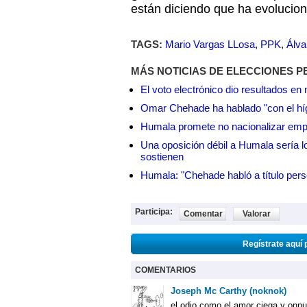
están diciendo que ha evolucio
TAGS:
Mario Vargas LLosa
,
PPK
,
Álva
MÁS NOTICIAS DE ELECCIONES P
El voto electrónico dio resultados e
Omar Chehade ha hablado "con el híg
Humala promete no nacionalizar em
Una oposición débil a Humala sería lo
sostienen
Humala: "Chehade habló a título pers
Participa:
Comentar
Valorar
Regístrate aquí 
COMENTARIOS
Joseph Mc Carthy (noknok)
el odio como el amor ciega y onnu