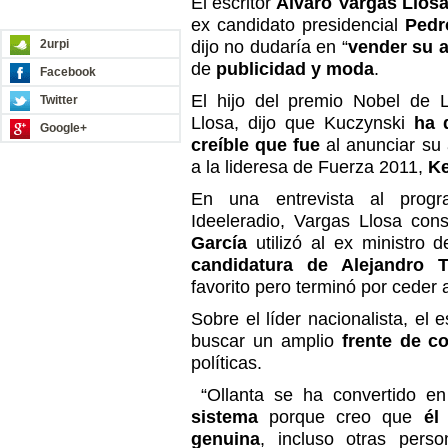
El escritor
Álvaro Vargas Llos
REDES SOCIALES
ex candidato presidencial
Pedr
2urpi
dijo no dudaría en “
vender su a
de
publicidad y moda
.
Facebook
El hijo del premio Nobel de L
Twitter
Llosa, dijo que Kuczynski
ha 
Google+
creíble que fue
al anunciar su
a la lideresa de Fuerza 2011,
Ke
En una entrevista al pro
Ideeleradio, Vargas Llosa con
García
utilizó al ex ministro
candidatura de Alejandro T
favorito pero terminó por ceder
Sobre el líder nacionalista, el 
buscar un amplio
frente de c
políticas.
“Ollanta se ha convertido e
sistema
porque creo que
él
genuina
, incluso otras perso