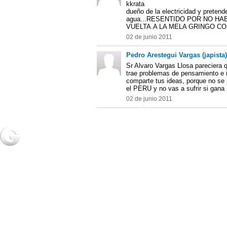
kkrata
dueño de la electricidad y preten
agua...RESENTIDO POR NO HA
VUELTA.A LA MELA GRINGO C
02 de junio 2011
Pedro Arestegui Vargas (japista)
Sr Alvaro Vargas Llosa pareciera
trae problemas de pensamiento e i
comparte tus ideas, porque no se 
el PERU y no vas a sufrir si gana
02 de junio 2011
NOTICIAS
2URPI
GASTR
Actualidad
Home
Home
Deportes
Regístrate
Receta
Espectáculos
Post de usuarios
Salud
Ciencia y
tecnología
2018 Grupo Generaccion . Todos los derechos reservados |
Desarrollo Web: Luis A.