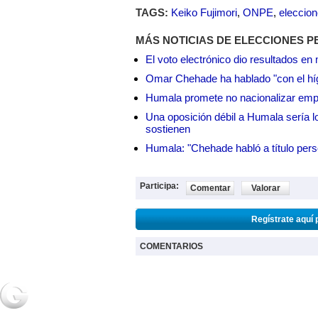
TAGS:
Keiko Fujimori
,
ONPE
,
eleccio
MÁS NOTICIAS DE ELECCIONES P
El voto electrónico dio resultados e
Omar Chehade ha hablado "con el híg
Humala promete no nacionalizar em
Una oposición débil a Humala sería lo
sostienen
Humala: "Chehade habló a título pers
Participa:
Comentar
Valorar
Regístrate aquí 
COMENTARIOS
NOTICIAS
2URPI
GASTR
Actualidad
Home
Home
Deportes
Regístrate
Receta