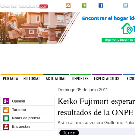
RSS
2urpi
Facebook
Twi
PORTADA
EDITORIAL
ACTUALIDAD
DEPORTES
ESPECTÁCULOS
TECN
Domingo 05 de junio 2011
Nuestros sitios
Keiko Fujimori esperar
Opinión
resultados de la ONPE
Turismo
Notas de prensa
Así lo afirmó su vocero Guillermo Palo
Encuestas