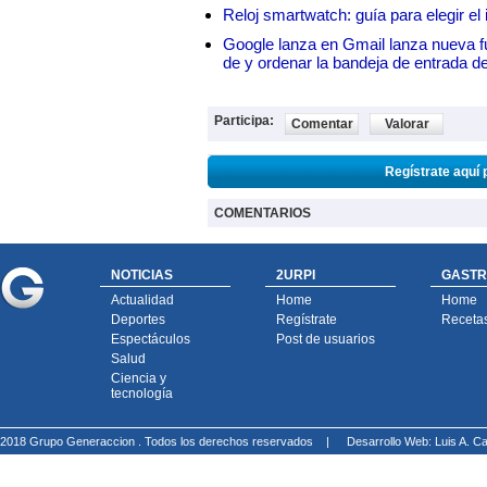
Reloj smartwatch: guía para elegir el 
Google lanza en Gmail lanza nueva f
de y ordenar la bandeja de entrada d
Participa:
Comentar
Valorar
Regístrate aquí 
COMENTARIOS
NOTICIAS
2URPI
GASTR
Actualidad
Home
Home
Deportes
Regístrate
Receta
Espectáculos
Post de usuarios
Salud
Ciencia y
tecnología
2018 Grupo Generaccion . Todos los derechos reservados |
Desarrollo Web: Luis A.