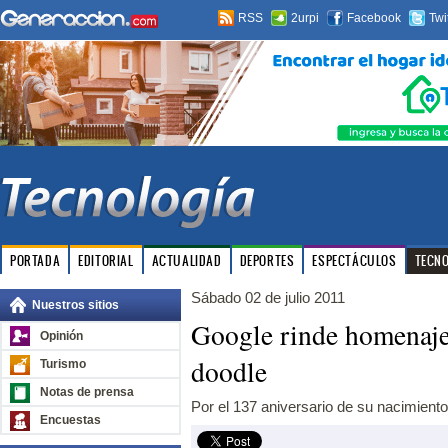
RSS
2urpi
Facebook
Twi
PORTADA
EDITORIAL
ACTUALIDAD
DEPORTES
ESPECTÁCULOS
TECN
Sábado 02 de julio 2011
Nuestros sitios
Google rinde homenaje
Opinión
doodle
Turismo
Notas de prensa
Por el 137 aniversario de su nacimiento
Encuestas