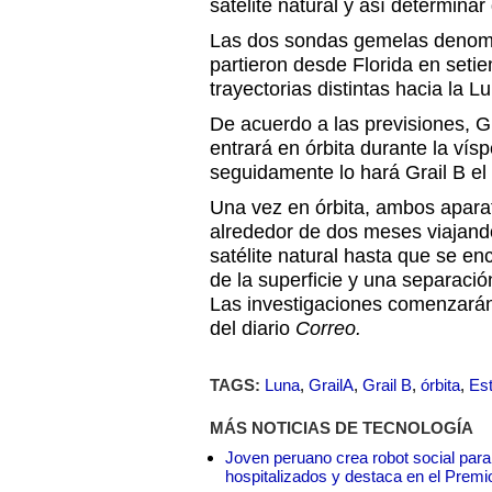
satélite natural y así determina
Las dos sondas gemelas deno
partieron desde Florida en seti
trayectorias distintas hacia la L
De acuerdo a las previsiones, G
entrará en órbita durante la ví
seguidamente lo hará Grail B el
Una vez en órbita, ambos apar
alrededor de dos meses viajand
satélite natural hasta que se e
de la superficie y una separació
Las investigaciones comenzará
del diario
Correo.
TAGS:
Luna
,
GrailA
,
Grail B
,
órbita
,
Es
MÁS NOTICIAS DE TECNOLOGÍA
Joven peruano crea robot social para
hospitalizados y destaca en el Premi