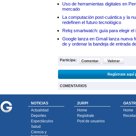
Uso de herramientas digitales en Perú:
mercado
La computación post-cuántica y la nue
redefinen el futuro tecnológico
Reloj smartwatch: guía para elegir el 
Google lanza en Gmail lanza nueva f
de y ordenar la bandeja de entrada d
Participa:
Comentar
Valorar
Regístrate aquí 
COMENTARIOS
NOTICIAS
2URPI
GASTR
Actualidad
Home
Home
Deportes
Regístrate
Receta
Espectáculos
Post de usuarios
Salud
Ciencia y