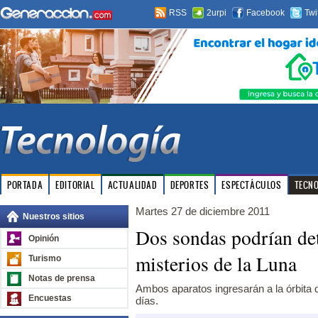
RSS
2urpi
Facebook
Twi
PORTADA
EDITORIAL
ACTUALIDAD
DEPORTES
ESPECTÁCULOS
TECN
Martes 27 de diciembre 2011
Nuestros sitios
Dos sondas podrían de
Opinión
misterios de la Luna
Turismo
Notas de prensa
Ambos aparatos ingresarán a la órbita d
Encuestas
días.