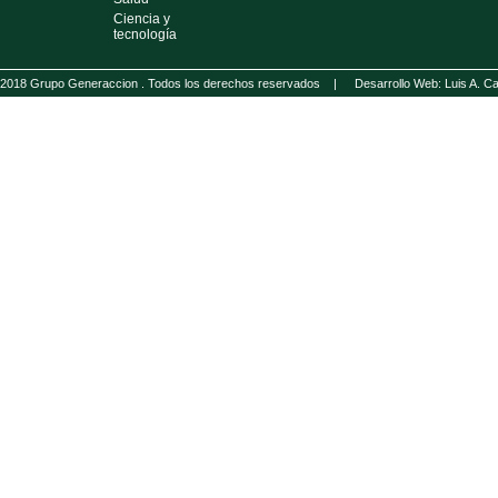
Ciencia y
tecnología
2018 Grupo Generaccion . Todos los derechos reservados |
Desarrollo Web: Luis A.