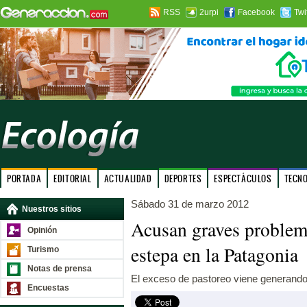
RSS
2urpi
Facebook
Twi
PORTADA
EDITORIAL
ACTUALIDAD
DEPORTES
ESPECTÁCULOS
TECN
Sábado 31 de marzo 2012
Nuestros sitios
Acusan graves problem
Opinión
estepa en la Patagonia
Turismo
Notas de prensa
El exceso de pastoreo viene generando l
Encuestas