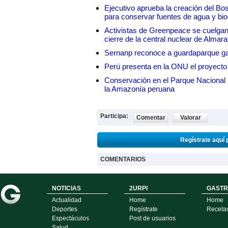
Ejecutivo aprueba la creación del Bo
para conservar fuentes de agua y bio
Activistas de Greenpeace se cuelgan 
cierre de la central nuclear de Almar
Sernanp reconoce a guardaparque ga
Perú presenta en la ONU el proyecto
Conservación en el Parque Nacional C
la Amazonía peruana
Participa:
Comentar
Valorar
Regístrate aquí 
COMENTARIOS
NOTICIAS
2URPI
GASTR
Actualidad
Home
Home
Deportes
Regístrate
Receta
Espectáculos
Post de usuarios
Salud