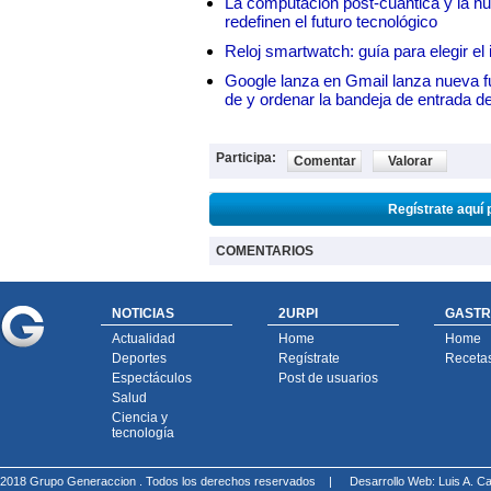
La computación post-cuántica y la nue
redefinen el futuro tecnológico
Reloj smartwatch: guía para elegir el 
Google lanza en Gmail lanza nueva f
de y ordenar la bandeja de entrada d
Participa:
Comentar
Valorar
Regístrate aquí 
COMENTARIOS
NOTICIAS
2URPI
GASTR
Actualidad
Home
Home
Deportes
Regístrate
Receta
Espectáculos
Post de usuarios
Salud
Ciencia y
tecnología
2018 Grupo Generaccion . Todos los derechos reservados |
Desarrollo Web: Luis A.