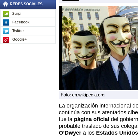
REDES SOCIALES
2urpi
Facebook
Twitter
Google+
Foto: en.wikipedia.org
La organización internacional d
continúa con sus atentados cibe
fue la
página oficial
del gobier
probable traslado de sus coleg
O’Dwyer
a los
Estados Unidos