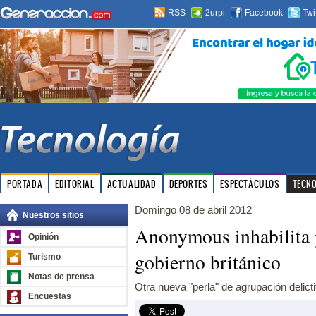
RSS
2urpi
Facebook
Twi
PORTADA
EDITORIAL
ACTUALIDAD
DEPORTES
ESPECTÁCULOS
TECN
Domingo 08 de abril 2012
Nuestros sitios
Anonymous inhabilita p
Opinión
gobierno británico
Turismo
Notas de prensa
Otra nueva "perla" de agrupación delicti
Encuestas