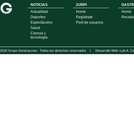
NOTICIAS
2URPI
GASTR
Actualidad
Home
Home
Deportes
Regístrate
Receta
Espectáculos
Post de usuarios
Salud
Ciencia y
tecnología
2018 Grupo Generaccion . Todos los derechos reservados |
Desarrollo Web: Luis A.