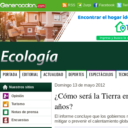
RSS
2urpi
Facebook
Twi
PORTADA
EDITORIAL
ACTUALIDAD
DEPORTES
ESPECTÁCULOS
TECN
Domingo 13 de mayo 2012
Nuestros sitios
¿Cómo será la Tierra e
Opinión
años?
Turismo
Notas de prensa
El informe concluye que los gobiernos n
Encuestas
mitigar o prevenir el calentamiento globa