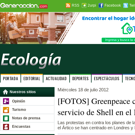
RSS
2urpi
Facebook
Twi
PORTADA
EDITORIAL
ACTUALIDAD
DEPORTES
ESPECTÁCULOS
TECN
Miércoles 18 de julio 2012
Nuestros sitios
[FOTOS] Greenpeace ce
Opinión
servicio de Shell en e
Turismo
Notas de prensa
Las protestas en contra los planes de l
Encuestas
el Ártico se han centrado en Londres y