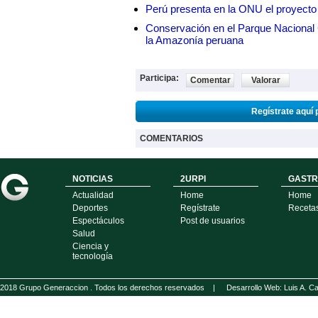
Perú presenta en la ONU el proyecto
Conservación en el Parque Nacional C
la Amazonía peruana
Participa:
Comentar
Valorar
Regístrate aquí 
COMENTARIOS
NOTICIAS
2URPI
GASTR
Actualidad
Home
Home
Deportes
Regístrate
Receta
Espectáculos
Post de usuarios
Salud
Ciencia y
tecnología
2018 Grupo Generaccion . Todos los derechos reservados |
Desarrollo Web: Luis A.