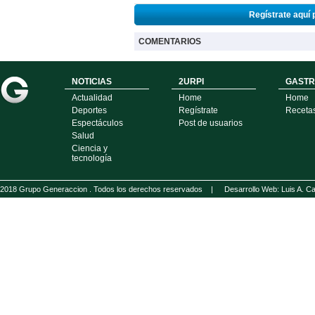
Regístrate aquí 
COMENTARIOS
NOTICIAS
2URPI
GASTR
Actualidad
Home
Home
Deportes
Regístrate
Receta
Espectáculos
Post de usuarios
Salud
Ciencia y
tecnología
2018 Grupo Generaccion . Todos los derechos reservados |
Desarrollo Web: Luis A.