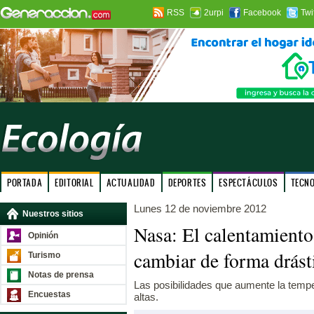
RSS
2urpi
Facebook
Twi
PORTADA
EDITORIAL
ACTUALIDAD
DEPORTES
ESPECTÁCULOS
TECN
Lunes 12 de noviembre 2012
Nuestros sitios
Nasa: El calentamiento
Opinión
cambiar de forma drást
Turismo
Notas de prensa
Las posibilidades que aumente la temp
Encuestas
altas.