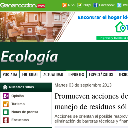
RSS
2urpi
Facebook
Twi
PORTADA
EDITORIAL
ACTUALIDAD
DEPORTES
ESPECTÁCULOS
TECN
Martes 03 de septiembre 2013
Nuestros sitios
Promueven acciones de
Opinión
manejo de residuos sól
Turismo
Notas de prensa
Acciones se orientan al posible reapr
Encuestas
eliminación de barreras técnicas y fina