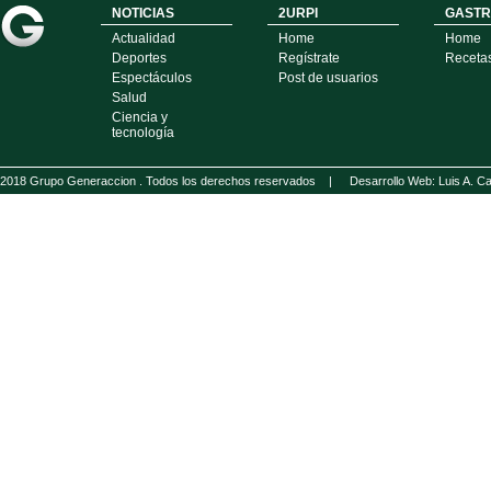
NOTICIAS
2URPI
GASTR
Actualidad
Home
Home
Deportes
Regístrate
Receta
Espectáculos
Post de usuarios
Salud
Ciencia y
tecnología
2018 Grupo Generaccion . Todos los derechos reservados |
Desarrollo Web: Luis A.