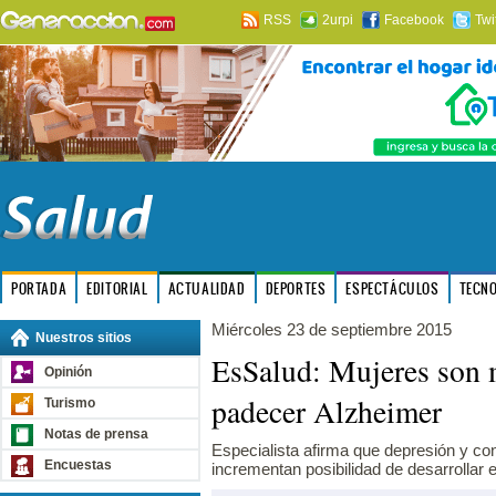
RSS
2urpi
Facebook
Twi
PORTADA
EDITORIAL
ACTUALIDAD
DEPORTES
ESPECTÁCULOS
TECN
Miércoles 23 de septiembre 2015
Nuestros sitios
EsSalud: Mujeres son 
Opinión
padecer Alzheimer
Turismo
Notas de prensa
Especialista afirma que depresión y c
Encuestas
incrementan posibilidad de desarrollar