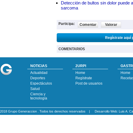
Detección de bultos sin dolor puede a
sarcoma
Participa:
Comentar
Valorar
Regístrate aquí 
COMENTARIOS
NOTICIAS
2URPI
GASTR
Actualidad
Home
Home
Deportes
Regístrate
Receta
Espectáculos
Post de usuarios
Salud
Ciencia y
tecnología
2018 Grupo Generaccion . Todos los derechos reservados |
Desarrollo Web: Luis A.