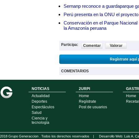
Sernanp reconoce a guardaparque ga
Perú presenta en la ONU el proyecto
Conservación en el Parque Nacional C
la Amazonía peruana
Participa:
Comentar
Valorar
Regístrate aquí 
COMENTARIOS
NOTICIAS
2URPI
GASTR
Actualidad
Home
Home
Deportes
Regístrate
Receta
Espectáculos
Post de usuarios
Salud
Ciencia y
tecnología
2018 Grupo Generaccion . Todos los derechos reservados |
Desarrollo Web: Luis A.