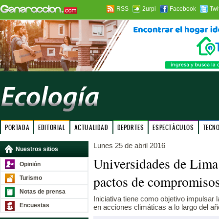
RSS
2urpi
Facebook
Twi
PORTADA
EDITORIAL
ACTUALIDAD
DEPORTES
ESPECTÁCULOS
TECN
Lunes 25 de abril 2016
Nuestros sitios
Universidades de Lima
Opinión
pactos de compromisos
Turismo
Notas de prensa
Iniciativa tiene como objetivo impulsar 
Encuestas
en acciones climáticas a lo largo del añ