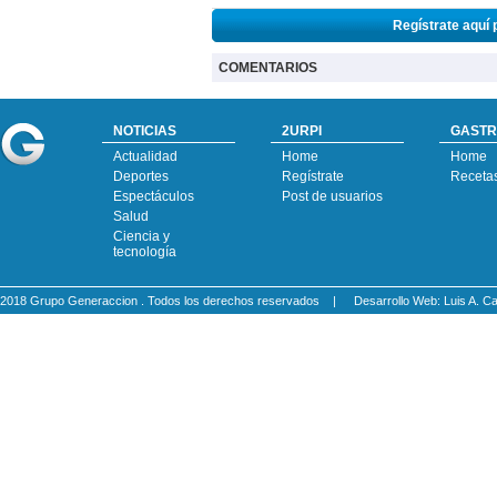
Regístrate aquí 
COMENTARIOS
NOTICIAS
2URPI
GASTR
Actualidad
Home
Home
Deportes
Regístrate
Receta
Espectáculos
Post de usuarios
Salud
Ciencia y
tecnología
2018 Grupo Generaccion . Todos los derechos reservados |
Desarrollo Web: Luis A.