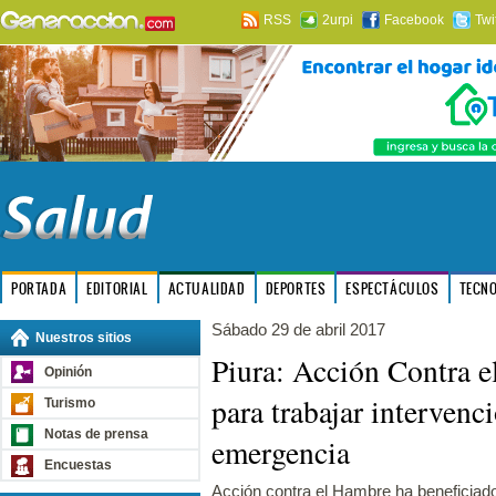
RSS
2urpi
Facebook
Twi
PORTADA
EDITORIAL
ACTUALIDAD
DEPORTES
ESPECTÁCULOS
TECN
Sábado 29 de abril 2017
Nuestros sitios
Piura: Acción Contra e
Opinión
para trabajar intervenc
Turismo
Notas de prensa
emergencia
Encuestas
Acción contra el Hambre ha beneficiado