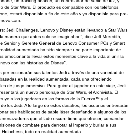
hone, un tracking beacon, un controlador de sable de luz, y
o de Star Wars. El producto es compatible con los teléfonos
one, estará disponible a fin de este año y ya disponible para pre-
enovo.com.
s: Jedi Challenges, Lenovo y Disney están llevando a Star Wars
 la manera que antes solo se imaginaban", dice Jeff Meredith,
te Senior y Gerente General de Lenovo Consumer PCs y Smart
 realidad aumentada ha sido siempre una parte importante de
es emocionante llevar estos momentos clave a la vida al unir la
novo con las historias de Disney".
 perfeccionarán sus talentos Jedi a través de una variedad de
 basadas en la realidad aumentada, cada una ofreciendo
eles de juego inmersivo. Para guiar al jugador en este viaje, Jedi
esentará un nuevo personaje de Star Wars, el Archivista. El
struye a los jugadores en las formas de la Fuerza™ y el
de los Jedi. A lo largo de estos desafíos, los usuarios entrenarán
onar sus habilidades de sable láser desafiando a algunos de los
 amenazadores que el lado oscuro tiene que ofrecer, comandar
misiones de combate para derrotar al Imperio y burlar a sus
 Holochess, todo en realidad aumentada.