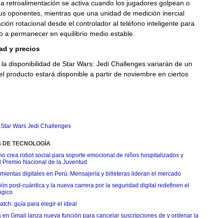
La retroalimentación se activa cuando los jugadores golpean o
us oponentes, mientras que una unidad de medición inercial
ción rotacional desde el controlador al teléfono inteligente para
o a permanecer en equilibrio medio estable.
ad y precios
 la disponibilidad de Star Wars: Jedi Challenges variarán de un
 el producto estará disponible a partir de noviembre en ciertos
,
Star Wars Jedi Challenges
S DE TECNOLOGÍA
o crea robot social para soporte emocional de niños hospitalizados y
l Premio Nacional de la Juventud
ientas digitales en Perú: Mensajería y billeteras lideran el mercado
n post-cuántica y la nueva carrera por la seguridad digital redefinen el
ógico
tch: guía para elegir el ideal
 en Gmail lanza nueva función para cancelar suscripciones de y ordenar la