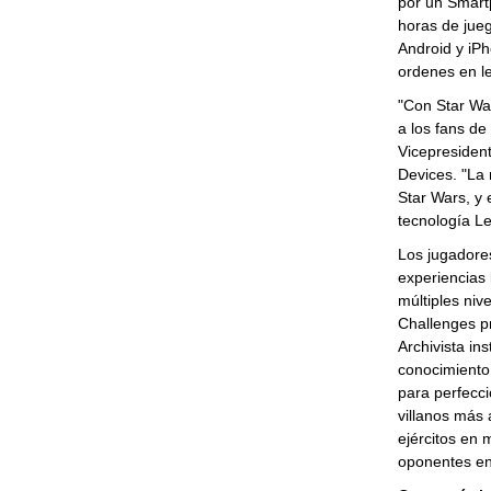
por un Smartp
horas de jueg
Android y iPh
ordenes en l
"Con Star War
a los fans de
Vicepresiden
Devices. "La
Star Wars, y 
tecnología Le
Los jugadores
experiencias
múltiples niv
Challenges pr
Archivista in
conocimiento 
para perfecci
villanos más
ejércitos en 
oponentes en