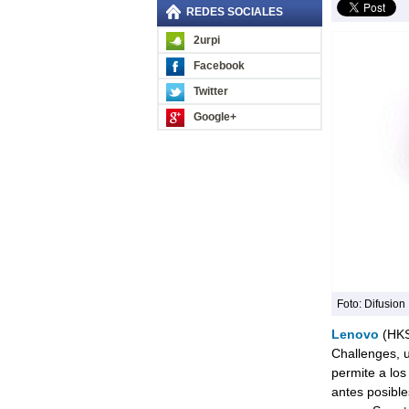
REDES SOCIALES
2urpi
Facebook
Twitter
Google+
Foto: Difusion
Lenovo
(HKS
Challenges, 
permite a lo
antes posibl