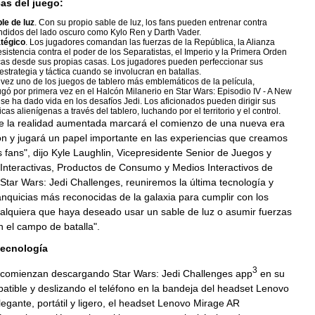
cas del juego:
le de luz
. Con su propio sable de luz, los fans pueden entrenar contra
ndidos del lado oscuro como Kylo Ren y Darth Vader.
tégico
. Los jugadores comandan las fuerzas de la República, la Alianza
sistencia contra el poder de los Separatistas, el Imperio y la Primera Orden
cas desde sus propias casas. Los jugadores pueden perfeccionar sus
estrategia y táctica cuando se involucran en batallas.
l vez uno de los juegos de tablero más emblemáticos de la película,
gó por primera vez en el Halcón Milanerio en Star Wars: Episodio IV - A New
e ha dado vida en los desafíos Jedi. Los aficionados pueden dirigir sus
cas alienígenas a través del tablero, luchando por el territorio y el control.
 la realidad aumentada marcará el comienzo de una nueva era
ón y jugará un papel importante en las experiencias que creamos
 fans", dijo Kyle Laughlin, Vicepresidente Senior de Juegos y
Interactivas, Productos de Consumo y Medios Interactivos de
Star Wars: Jedi Challenges, reuniremos la última tecnología y
anquicias más reconocidas de la galaxia para cumplir con los
alquiera que haya deseado usar un sable de luz o asumir fuerzas
n el campo de batalla".
tecnología
3
 comienzan descargando Star Wars: Jedi Challenges app
en su
atible y deslizando el teléfono en la bandeja del headset Lenovo
egante, portátil y ligero, el headset Lenovo Mirage AR