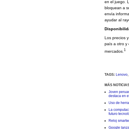
en el juego. 
bloquean a s
envía informa
ayudar al ray
Disponibilid
Los precios y
país a otro y
1
mercados.
TAGS:
Lenovo
MÁS NOTICIA
Joven peruan
destaca en e
Uso de herram
La computació
futuro tecnol
Reloj smartwa
Google lanza