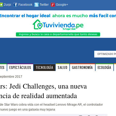
2urpi
Facebook
Twitter
Google+
TES
ESPECTÁCULOS
TECNOLOGÍA
SALUD
GASTRONOMÍA
ECOLOGÍA
septiembre 2017
rs: Jedi Challenges, una nueva
ncia de realidad aumentada
de Star Wars cobra vida con el headset Lenovo Mirage AR, el controlador
 nuevo juego en una galaxia muy lejana