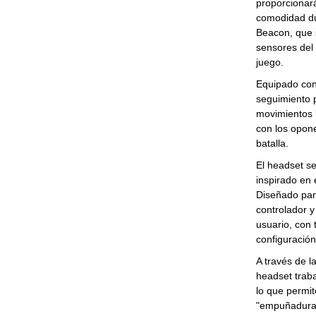
proporcionará
comodidad du
Beacon, que 
sensores del 
juego.
Equipado con
seguimiento p
movimientos l
con los opone
batalla.
El headset se
inspirado en 
Diseñado para
controlador y
usuario, con 
configuración
A través de l
headset traba
lo que permit
"empuñadura",