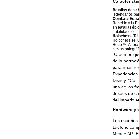
Característi
Batallas de sab
legendarios ba
Combate Estra
Rebelde y la Re
en batallas épi
habilidades en 
Holochess
. Ta
Holochess se ju
Hope ™. Ahora s
piezas holográfi
"Creemos que
de la narraci
para nuestros
Experiencias 
Disney. "Con 
una de las fr
deseos de cu
del imperio e
Hardware y 
Los usuarios
teléfono comp
Mirage AR. El