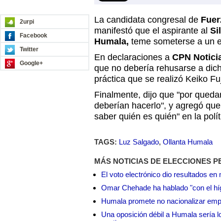
REDES SOCIALES
La candidata congresal de
Fuer
2urpi
manifestó que el aspirante al
Si
Facebook
Humala,
teme someterse a un e
Twitter
En declaraciones a
CPN Notici
Google+
que no debería rehusarse a dich
práctica que se realizó Keiko Fuj
Finalmente, dijo que "por queda
deberían hacerlo", y agregó que 
saber quién es quién" en la polít
TAGS:
Luz Salgado
,
Ollanta Humala
MÁS NOTICIAS DE ELECCIONES P
El voto electrónico dio resultados e
Omar Chehade ha hablado "con el híg
Humala promete no nacionalizar em
Una oposición débil a Humala sería lo