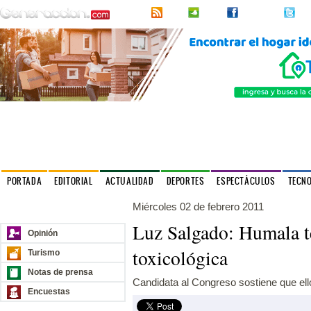
RSS
2urpi
Facebook
Twi
PORTADA
EDITORIAL
ACTUALIDAD
DEPORTES
ESPECTÁCULOS
TECN
Miércoles 02 de febrero 2011
Nuestros sitios
Luz Salgado: Humala t
Opinión
toxicológica
Turismo
Notas de prensa
Candidata al Congreso sostiene que ell
Encuestas