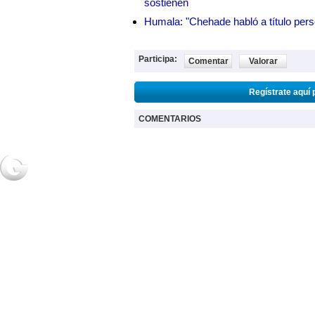
sostienen
Humala: "Chehade habló a título pers
Participa:
Comentar
Valorar
Regístrate aquí 
COMENTARIOS
NOTICIAS
2URPI
GASTR
Actualidad
Home
Home
Deportes
Regístrate
Receta
Espectáculos
Post de usuarios
Salud
Ciencia y
tecnología
2018 Grupo Generaccion . Todos los derechos reservados |
Desarrollo Web: Luis A.