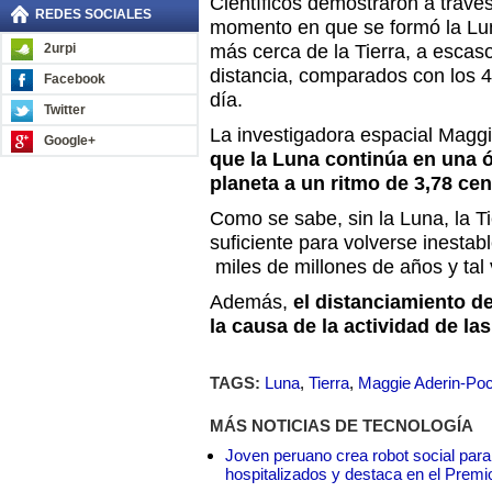
Científicos demostraron a travé
REDES SOCIALES
momento en que se formó la Lu
2urpi
más cerca de la Tierra, a escas
distancia, comparados con los 
Facebook
día.
Twitter
La investigadora espacial Magg
Google+
que la Luna continúa en una ó
planeta a un ritmo de 3,78 ce
Como se sabe, sin la Luna, la Ti
suficiente para volverse inestab
miles de millones de años y tal
Además,
el distanciamiento de
la causa de la actividad de la
TAGS:
Luna
,
Tierra
,
Maggie Aderin-Po
MÁS NOTICIAS DE TECNOLOGÍA
Joven peruano crea robot social para
hospitalizados y destaca en el Premi