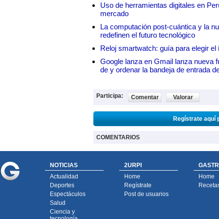
Uso de herramientas digitales en Perú:
mercado
La computación post-cuántica y la nue
redefinen el futuro tecnológico
Reloj smartwatch: guía para elegir el 
Google lanza en Gmail lanza nueva f
de y ordenar la bandeja de entrada d
Participa:
Comentar
Valorar
Regístrate aquí 
COMENTARIOS
NOTICIAS
2URPI
GASTR
Actualidad
Home
Home
Deportes
Regístrate
Receta
Espectáculos
Post de usuarios
Salud
Ciencia y
tecnología