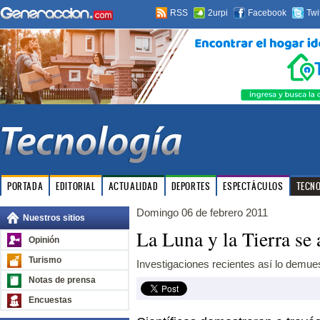
RSS
2urpi
Facebook
Twi
PORTADA
EDITORIAL
ACTUALIDAD
DEPORTES
ESPECTÁCULOS
TECN
Domingo 06 de febrero 2011
Nuestros sitios
La Luna y la Tierra se 
Opinión
Turismo
Investigaciones recientes así lo demue
Notas de prensa
Encuestas