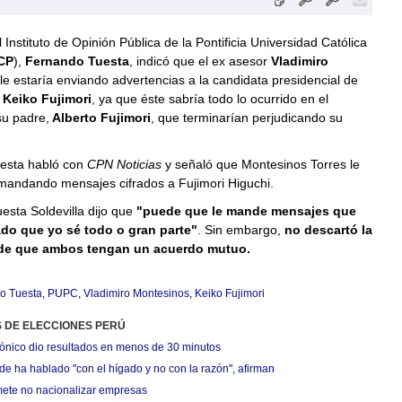
l Instituto de Opinión Pública de la Pontificia Universidad Católica
CP
),
Fernando Tuesta
, indicó que el ex asesor
Vladimiro
le estaría enviando advertencias a la candidata presidencial de
,
Keiko Fujimori
, ya que éste sabría todo lo ocurrido en el
su padre,
Alberto Fujimori
, que terminarían perjudicando su
esta habló con
CPN Noticias
y señaló que Montesinos Torres le
 mandando mensajes cifrados a Fujimori Higuchi.
uesta Soldevilla dijo que
"puede que le mande mensajes que
do que yo sé todo o gran parte"
. Sin embargo,
no descartó la
 de que ambos tengan un acuerdo mutuo.
o Tuesta
,
PUPC
,
Vladimiro Montesinos
,
Keiko Fujimori
S DE ELECCIONES PERÚ
trónico dio resultados en menos de 30 minutos
 ha hablado "con el hígado y no con la razón", afirman
ete no nacionalizar empresas