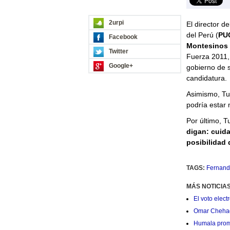
REDES SOCIALES
2urpi
El director de
del Perú (
PU
Facebook
Montesinos
Twitter
Fuerza 2011
Google+
gobierno de 
candidatura.
Asimismo, Tu
podría estar
Por último, T
digan: cuida
posibilidad
TAGS:
Fernand
MÁS NOTICIA
El voto elec
Omar Chehade
Humala prom