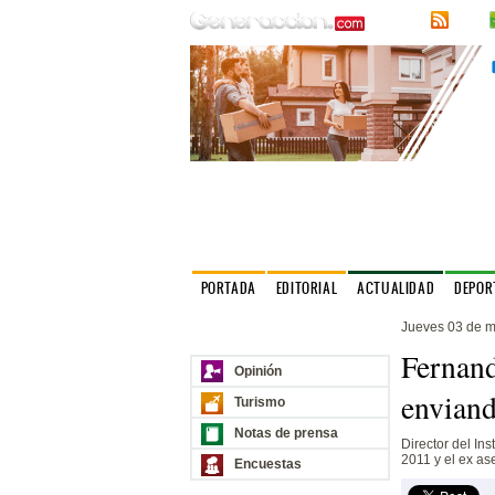
RSS
PORTADA
EDITORIAL
ACTUALIDAD
DEPOR
Jueves 03 de m
Nuestros sitios
Fernand
Opinión
enviand
Turismo
Notas de prensa
Director del In
2011 y el ex a
Encuestas