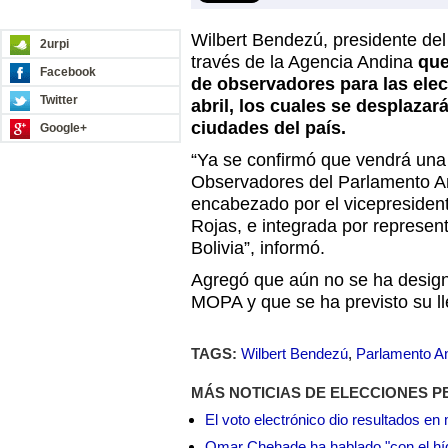
REDES SOCIALES
Wilbert Bendezú, presidente de
2urpi
través de la Agencia Andina
que
Facebook
de observadores para las ele
Twitter
abril, los cuales se desplazar
ciudades del país.
Google+
“Ya se confirmó que vendrá una
Observadores del Parlamento A
encabezado por el vicepresident
Rojas, e integrada por represe
Bolivia”, informó.
Agregó que aún no se ha design
MOPA y que se ha previsto su lle
TAGS:
Wilbert Bendezú
,
Parlamento A
MÁS NOTICIAS DE ELECCIONES P
El voto electrónico dio resultados e
Omar Chehade ha hablado "con el híg