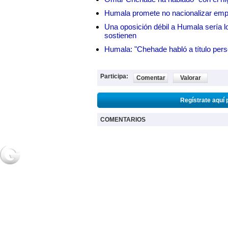
Humala promete no nacionalizar em
Una oposición débil a Humala sería lo
sostienen
Humala: "Chehade habló a título pers
Participa:
Comentar
Valorar
Regístrate aquí 
COMENTARIOS
NOTICIAS
2URPI
GASTR
Actualidad
Home
Home
Deportes
Regístrate
Receta
Espectáculos
Post de usuarios
Salud
Ciencia y
tecnología
2018 Grupo Generaccion . Todos los derechos reservados |
Desarrollo Web: Luis A.