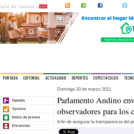
RSS
2urpi
Facebook
Twi
PORTADA
EDITORIAL
ACTUALIDAD
DEPORTES
ESPECTÁCULOS
TECN
Domingo 20 de marzo 2011
Nuestros sitios
Parlamento Andino env
Opinión
observadores para los 
Turismo
Notas de prensa
A fin de asegurar la transparencia del p
Encuestas