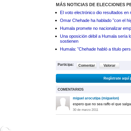
MÁS NOTICIAS DE ELECCIONES P
El voto electrónico dio resultados e
Omar Chehade ha hablado "con el híg
Humala promete no nacionalizar em
Una oposición débil a Humala sería lo
sostienen
Humala: "Chehade habló a título pers
Participa:
Comentar
Valorar
Regístrate aquí 
COMENTARIOS
miguel arocutipa (miguelon)
espero que no sea raffo el que salga.
30 de marzo 2011
NOTICIAS
2URPI
GASTR