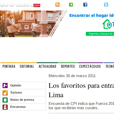
RSS
2urpi
Facebook
Twi
PORTADA
EDITORIAL
ACTUALIDAD
DEPORTES
ESPECTÁCULOS
TECN
Miércoles 30 de marzo 2011
Nuestros sitios
Los favoritos para entr
Opinión
Lima
Turismo
Notas de prensa
Encuesta de CPI indica que Fuerza 201
Encuestas
los que recibirán más curules.