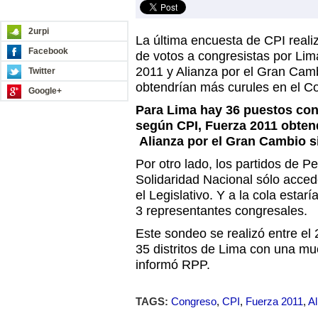
REDES SOCIALES
2urpi
La última encuesta de CPI reali
Facebook
de votos a congresistas por Li
2011 y Alianza por el Gran Cam
Twitter
obtendrían más curules en el C
Google+
Para Lima hay 36 puestos cong
según CPI, Fuerza 2011 obten
Alianza por el Gran Cambio si
Por otro lado, los partidos de P
Solidaridad Nacional sólo acced
el Legislativo. Y a la cola estarí
3 representantes congresales.
Este sondeo se realizó entre el
35 distritos de Lima con una m
informó RPP.
TAGS:
Congreso
,
CPI
,
Fuerza 2011
,
Al