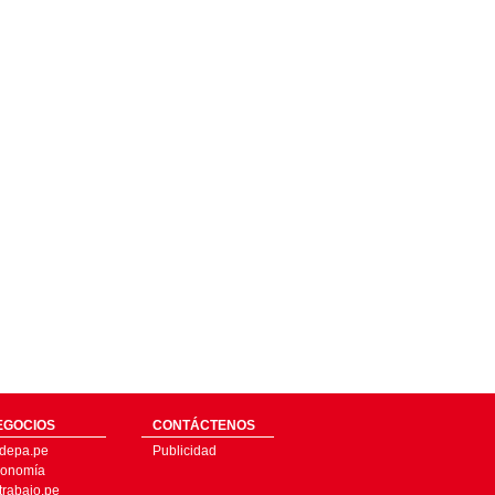
EGOCIOS
CONTÁCTENOS
depa.pe
Publicidad
onomía
trabajo.pe