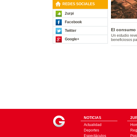
REDES SOCIALES
2urpi
Facebook
El consumo 
Twitter
Un estudio rev
Google+
beneficiosos pa
NOTICIAS
2UR
Actualidad
Ho
Deportes
Regí
Espectáculos
Pos