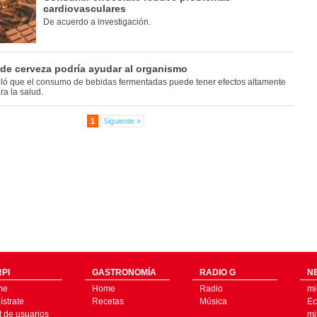
cardiovasculares
De acuerdo a investigación.
de cerveza podría ayudar al organismo
eló que el consumo de bebidas fermentadas puede tener efectos altamente
ra la salud.
1
Siguiente »
PI
GASTRONOMÍA
RADIO G
N
me
Home
Radio
mi
strate
Recetas
Música
Ec
t de usuarios
mi