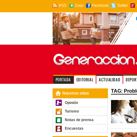
RSS
2urpi
Facebook
Twitter
PORTADA
EDITORIAL
ACTUALIDAD
DEPOR
TAG: Probl
Nuestros sitios
Opinión
Turismo
Notas de prensa
Encuestas