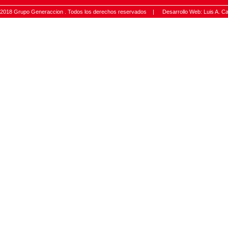
2018 Grupo Generaccion . Todos los derechos reservados |
Desarrollo Web: Luis A.