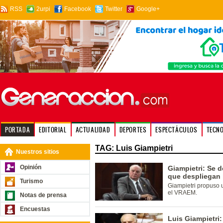
RSS
2urpi
Facebook
Twitter
Google+
PORTADA
EDITORIAL
ACTUALIDAD
DEPORTES
ESPECTÁCULOS
TECN
TAG: Luis Giampietri
Nuestros sitios
Opinión
Giampietri: Se d
que despliegan 
Turismo
Giampietri propuso u
el VRAEM.
Notas de prensa
Encuestas
Luis Giampietri