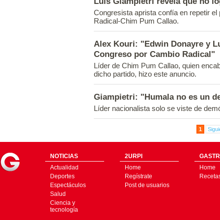
Luis Giampietri revela que no lo
Congresista aprista confía en repetir el
Radical-Chim Pum Callao.
Alex Kouri: "Edwin Donayre y Lu
Congreso por Cambio Radical"
Líder de Chim Pum Callao, quien encabe
dicho partido, hizo este anuncio.
Giampietri: "Humala no es un d
Líder nacionalista solo se viste de dem
1
Sigui
NOTICIAS
2URPI
GASTR
Actualidad
Home
Home
Deportes
Regístrate
Receta
Espectáculos
Post de usuarios
Salud
Ciencia y
tecnología