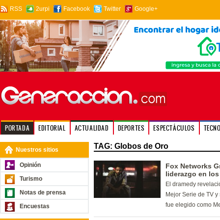
RSS
2urpi
Facebook
Twitter
Google+
PORTADA
EDITORIAL
ACTUALIDAD
DEPORTES
ESPECTÁCULOS
TECN
TAG: Globos de Oro
Nuestros sitios
Opinión
Fox Networks Gr
liderazgo en lo
Turismo
El dramedy revelació
Notas de prensa
Mejor Serie de TV 
fue elegido como Me
Encuestas