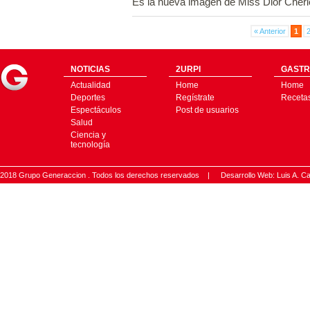
Es la nueva imagen de Miss Dior Cher
« Anterior
1
NOTICIAS
2URPI
GASTR
Actualidad
Home
Home
Deportes
Regístrate
Receta
Espectáculos
Post de usuarios
Salud
Ciencia y
tecnología
2018 Grupo Generaccion . Todos los derechos reservados |
Desarrollo Web: Luis A.