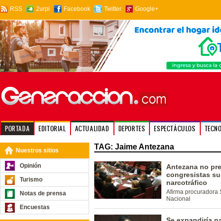
RSS
2urpi
Facebook
Twitter
Google+
PORTADA
EDITORIAL
ACTUALIDAD
DEPORTES
ESPECTÁCULOS
TECN
TAG: Jaime Antezana
Nuestros sitios
Opinión
Antezana no pr
congresistas su
Turismo
narcotráfico
Afirma procuradora
Notas de prensa
Nacional
Encuestas
Se expandiría n