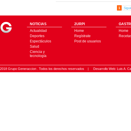
1
Sigui
NOTICIAS
2URPI
GASTR
Actualidad
Home
Home
Deportes
Regístrate
Receta
Espectáculos
Post de usuarios
Salud
Ciencia y
tecnología
2018 Grupo Generaccion . Todos los derechos reservados |
Desarrollo Web: Luis A.