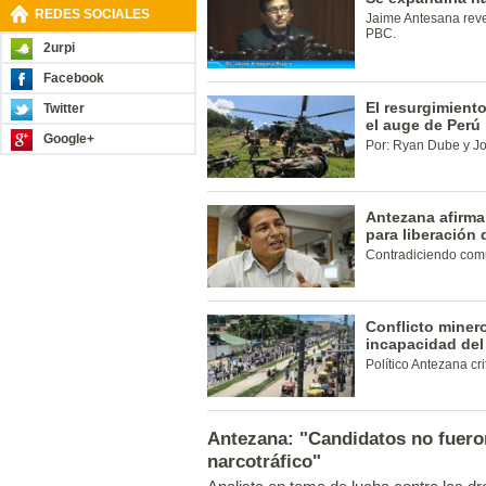
REDES SOCIALES
Jaime Antesana reve
PBC.
2urpi
Facebook
El resurgimien
Twitter
el auge de Perú
Google+
Por: Ryan Dube y J
Antezana afirma
para liberación
Contradiciendo comu
Conflicto minero
incapacidad del
Político Antezana cr
Antezana: "Candidatos no fuero
narcotráfico"