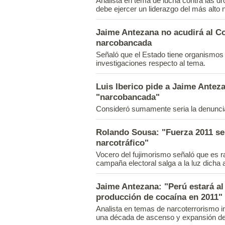
Analista en tema de lucha contra las dr
debe ejercer un liderazgo del más alto ni
Jaime Antezana no acudirá al C
narcobancada
Señaló que el Estado tiene organismos i
investigaciones respecto al tema.
Luis Iberico pide a Jaime Antez
"narcobancada"
Consideró sumamente seria la denuncia
Rolando Sousa: "Fuerza 2011 se
narcotráfico"
Vocero del fujimorismo señaló que es ra
campaña electoral salga a la luz dicha
Jaime Antezana: "Perú estará al
producción de cocaína en 2011"
Analista en temas de narcoterrorismo in
una década de ascenso y expansión del