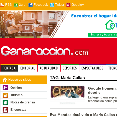
RSS
2urpi
Facebook
Twitter
Google+
PORTADA
EDITORIAL
ACTUALIDAD
DEPORTES
ESPECTÁCULOS
TECN
TAG: María Callas
Nuestros sitios
Opinión
Google homenaj
doodle
Turismo
La legendaria sopran
reconocida como pr
Notas de prensa
Encuestas
Eva Mendes dará vida a María Callas e