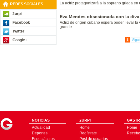
La actriz protagonizará a la soprano griega en u
REDES SOCIALES
2urpi
Eva Mendes obsesionada con la diva 
Facebook
Actriz de origen cubano espera poder llevar la 
grande.
Twitter
Google+
1
Sigui
NOTICIAS
2URPI
GASTR
Actualidad
Home
Home
Deportes
Regístrate
Receta
Espectáculos
Post de usuarios