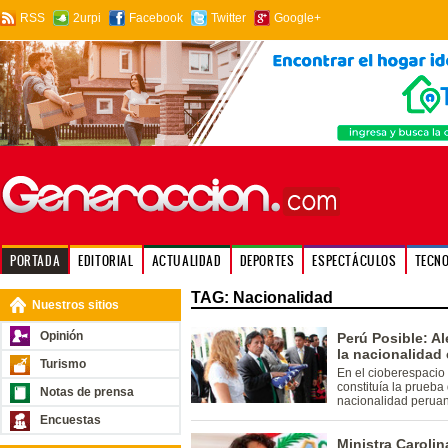
RSS
2urpi
Facebook
Twitter
Google+
PORTADA
EDITORIAL
ACTUALIDAD
DEPORTES
ESPECTÁCULOS
TECN
TAG: Nacionalidad
Nuestros sitios
Opinión
Perú Posible: A
la nacionalidad
Turismo
En el cioberespacio
constituía la prueba
Notas de prensa
nacionalidad peruan
Encuestas
Ministra Carolin