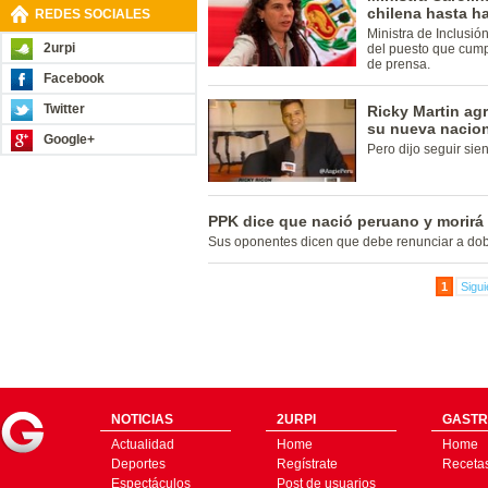
chilena hasta h
REDES SOCIALES
Ministra de Inclusió
2urpi
del puesto que cump
de prensa.
Facebook
Twitter
Ricky Martin ag
su nueva nacio
Google+
Pero dijo seguir sie
PPK dice que nació peruano y morirá
Sus oponentes dicen que debe renunciar a dob
1
Sigui
NOTICIAS
2URPI
GASTR
Actualidad
Home
Home
Deportes
Regístrate
Receta
Espectáculos
Post de usuarios