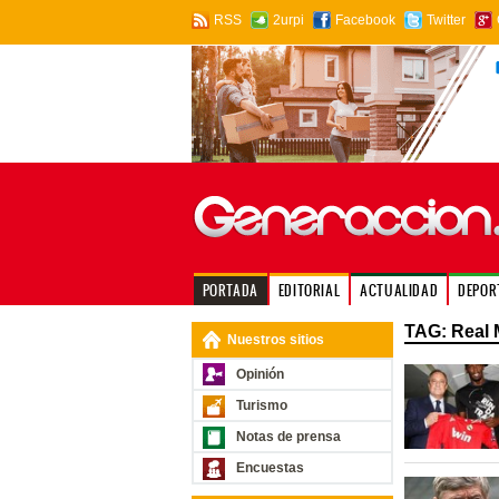
RSS
2urpi
Facebook
Twitter
PORTADA
EDITORIAL
ACTUALIDAD
DEPOR
TAG: Real 
Nuestros sitios
Opinión
Turismo
Notas de prensa
Encuestas