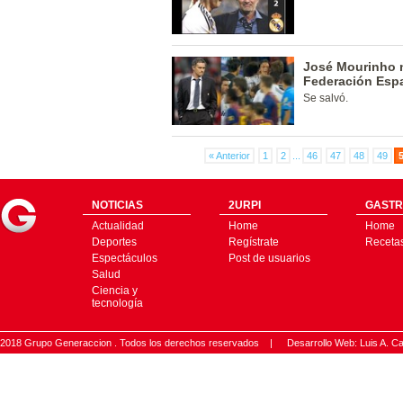
José Mourinho n
Federación Esp
Se salvó.
« Anterior
1
2
...
46
47
48
49
NOTICIAS
2URPI
GASTR
Actualidad
Home
Home
Deportes
Regístrate
Receta
Espectáculos
Post de usuarios
Salud
Ciencia y
tecnología
2018 Grupo Generaccion . Todos los derechos reservados |
Desarrollo Web: Luis A.