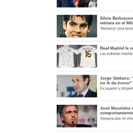
Silvio Berlusco
retirara en el Mi
"Berlusca" pisa tierra
Real Madrid le 
Las estrellas madrili
Jorge Valdano: 
no le da honor"
Ex jugador y dirige
José Mourinho d
comportamient
Asegura que no volv