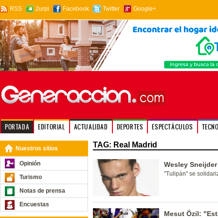
RSS
2urpi
Facebook
Twitter
Google+
PORTADA
EDITORIAL
ACTUALIDAD
DEPORTES
ESPECTÁCULOS
TECN
TAG: Real Madrid
Nuestros sitios
Opinión
Wesley Sneijder
"Tulipán" se solidari
Turismo
Notas de prensa
Encuestas
Mesut Özil: "Est