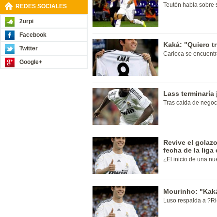
Teutón habla sobre s
REDES SOCIALES
2urpi
Facebook
Kaká: "Quiero tr
Twitter
Carioca se encuentra
Google+
Lass terminaría
Tras caída de negoc
Revive el golaz
fecha de la liga
¿El inicio de una n
Mourinho: "Kaká
Luso respalda a ?Ri