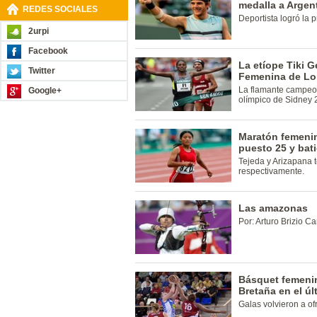
medalla a Argent
REDES SOCIALES
Deportista logró la 
2urpi
Facebook
La etíope Tiki 
Twitter
Femenina de Lo
La flamante campeo
Google+
olímpico de Sidney
Maratón femenin
puesto 25 y bat
Tejeda y Arizapana 
respectivamente.
Las amazonas
Por: Arturo Brizio Ca
Básquet femenin
Bretaña en el ú
Galas volvieron a ofr