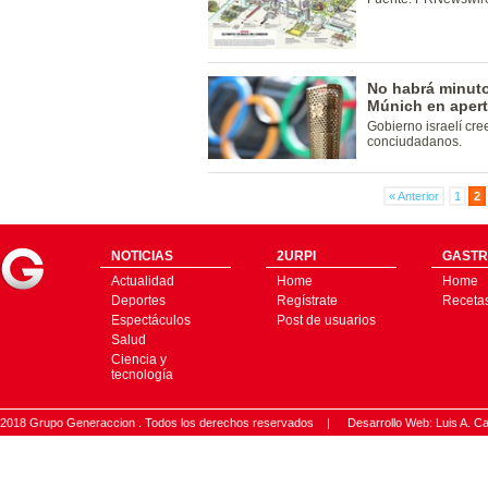
No habrá minuto 
Múnich en apert
Gobierno israelí cr
conciudadanos.
« Anterior
1
2
NOTICIAS
2URPI
GASTR
Actualidad
Home
Home
Deportes
Regístrate
Receta
Espectáculos
Post de usuarios
Salud
Ciencia y
tecnología
2018 Grupo Generaccion . Todos los derechos reservados |
Desarrollo Web: Luis A.