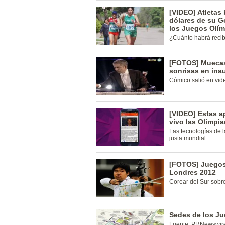
[VIDEO] Atletas 
dólares de su G
los Juegos Olí
¿Cuánto habrá recib
[FOTOS] Muecas 
sonrisas en ina
Cómico salió en vid
[VIDEO] Estas ap
vivo las Olimpi
Las tecnologías de l
justa mundial.
[FOTOS] Juegos 
Londres 2012
Corear del Sur sobre
Sedes de los J
Fuente: PRNewswir