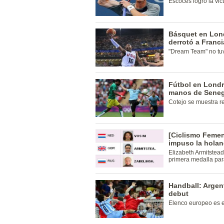
Escocés logró la vi
Básquet en Lon
derrotó a Franci
"Dream Team" no tu
Fútbol en Londr
manos de Seneg
Cotejo se muestra re
[Ciclismo Femen
impuso la hola
Elizabeth Armitstead,
primera medalla para
Handball: Argen
debut
Elenco europeo es e