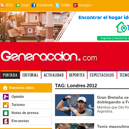
RSS
2urpi
Facebook
Twitter
Google+
PORTADA
EDITORIAL
ACTUALIDAD
DEPORTES
ESPECTÁCULOS
TECN
TAG: Londres 2012
Nuestros sitios
Opinión
Gran Bretaña ce
doblegando a F
Turismo
Mientras que Del Pot
Argentina.
Notas de prensa
Encuestas
Tenis masculino: