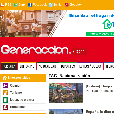
RSS
2urpi
Facebook
Twitter
Google+
PORTADA
EDITORIAL
ACTUALIDAD
DEPORTES
ESPECTÁCULOS
TECN
TAG: Nacionalización
Nuestros sitios
Opinión
[Bolivia] Diagr
Por: Raúl Prada Alc
Turismo
Notas de prensa
Encuestas
España le dice a