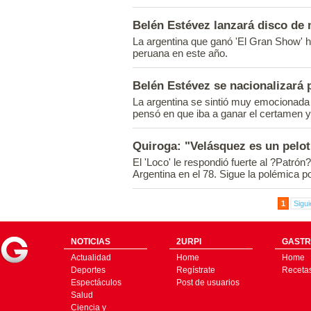
Belén Estévez lanzará disco de
La argentina que ganó 'El Gran Show' 
peruana en este año.
Belén Estévez se nacionalizará 
La argentina se sintió muy emocionada 
pensó en que iba a ganar el certamen y
Quiroga: "Velásquez es un pelo
El 'Loco' le respondió fuerte al ?Patrón
Argentina en el 78. Sigue la polémica p
1
Sigui
NOTICIAS
2URPI
GASTR
Actualidad
Home
Home
Deportes
Regístrate
Receta
Espectáculos
Post de usuarios
Salud
Ciencia y