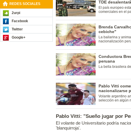
TDE desalentará
REDES SOCIALES
El país europeo esta
comerciales en el pa
2urpi
Facebook
Brenda Carvalho
Twitter
cebiche"
La bailarina y anima
Google+
nacionalización per
Conductora Bren
peruana
La bella brasilera d
Pablo Vitti come
nacionalizarse 
Volante argentino am
selección en algún
Pablo Vitti: "Sueño jugar por Pe
El volante de Universitario podría nacio
'blanquirroja'.