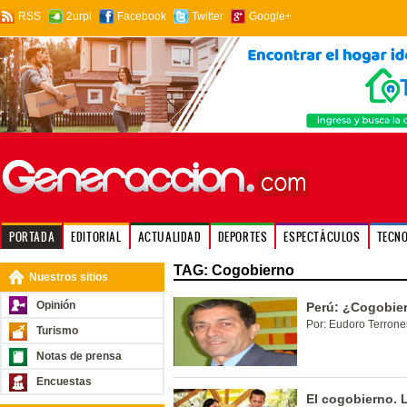
RSS
2urpi
Facebook
Twitter
Google+
PORTADA
EDITORIAL
ACTUALIDAD
DEPORTES
ESPECTÁCULOS
TECN
TAG: Cogobierno
Nuestros sitios
Opinión
Perú: ¿Cogobie
Por: Eudoro Terrone
Turismo
Notas de prensa
Encuestas
El cogobierno. 