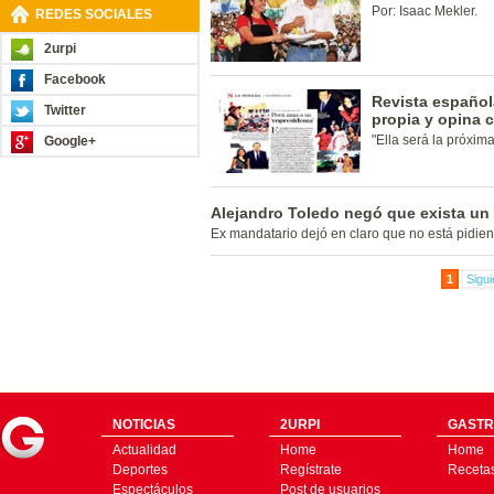
Por: Isaac Mekler.
REDES SOCIALES
2urpi
Facebook
Revista español
Twitter
propia y opina 
"Ella será la próxim
Google+
Alejandro Toledo negó que exista u
Ex mandatario dejó en claro que no está pidien
1
Sigui
NOTICIAS
2URPI
GASTR
Actualidad
Home
Home
Deportes
Regístrate
Receta
Espectáculos
Post de usuarios