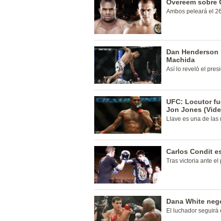
Overeem sobre 
Ambos peleará el 2
Dan Henderson n
Machida
Así lo reveló el pre
UFC: Locutor fu
Jon Jones (Vide
Llave es una de las
Carlos Condit e
Tras victoria ante e
Dana White negó
El luchador seguirá e