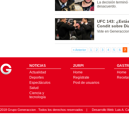
La decisión terminó 
desacuerdo.
UFC 143: ¿Estás
Condit sobre Di
Vote en Generaccio
« Anterior
1
2
3
4
5
6
7
NOTICIAS
2URPI
GASTR
Actualidad
Home
Home
Deportes
Regístrate
Receta
Espectáculos
Post de usuarios
Salud
Ciencia y
tecnología
2018 Grupo Generaccion . Todos los derechos reservados |
Desarrollo Web: Luis A.