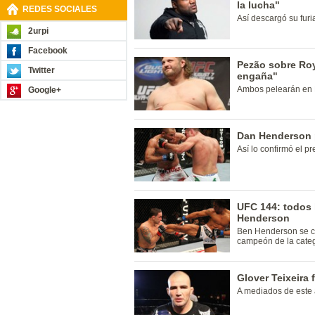
la lucha"
REDES SOCIALES
Así descargó su furi
2urpi
Facebook
Pezão sobre Roy
Twitter
engaña"
Ambos pelearán en 
Google+
Dan Henderson p
Así lo confirmó el p
UFC 144: todos 
Henderson
Ben Henderson se co
campeón de la categ
Glover Teixeira 
A mediados de este 