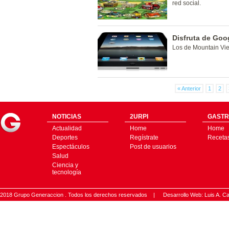
red social.
Disfruta de Goo
Los de Mountain Vie
« Anterior
1
2
NOTICIAS
2URPI
GASTR
Actualidad
Home
Home
Deportes
Regístrate
Receta
Espectáculos
Post de usuarios
Salud
Ciencia y
tecnología
2018 Grupo Generaccion . Todos los derechos reservados |
Desarrollo Web: Luis A.