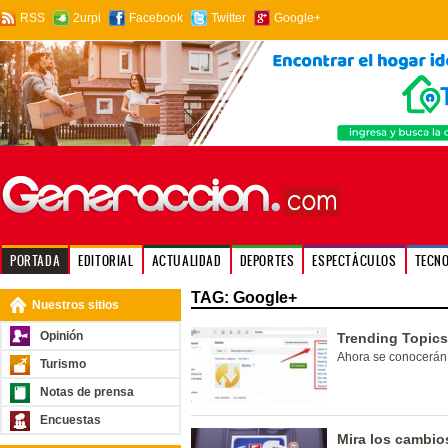
RSS
2urpi
Facebook
Twitter
Google+
PORTADA
EDITORIAL
ACTUALIDAD
DEPORTES
ESPECTÁCULOS
TECN
TAG: Google+
Nuestros sitios
Opinión
Trending Topics
Ahora se conocerán
Turismo
Notas de prensa
Encuestas
Mira los cambio