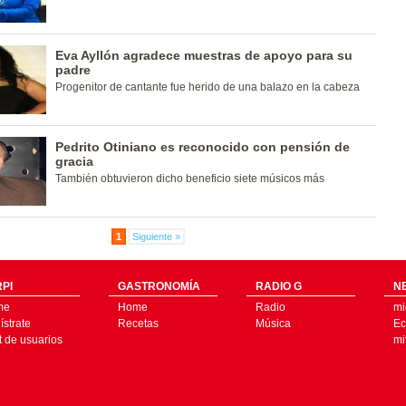
Eva Ayllón agradece muestras de apoyo para su
padre
Progenitor de cantante fue herido de una balazo en la cabeza
Pedrito Otiniano es reconocido con pensión de
gracia
También obtuvieron dicho beneficio siete músicos más
1
Siguiente »
PI
GASTRONOMÍA
RADIO G
N
me
Home
Radio
mi
strate
Recetas
Música
Ec
t de usuarios
mi