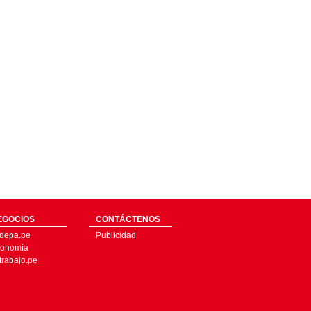
EGOCIOS
CONTÁCTENOS
depa.pe
Publicidad
onomía
trabajo.pe