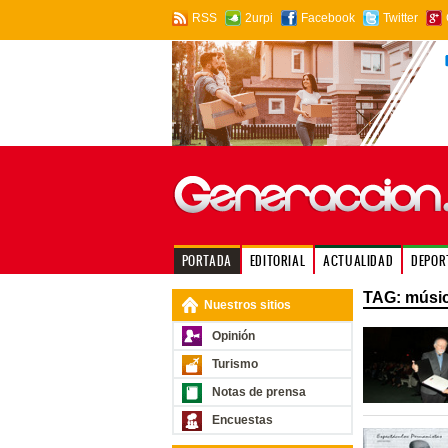
RSS
2urpi
Facebook
Twitter
PORTADA
EDITORIAL
ACTUALIDAD
DEPOR
TAG: música
Nuestros sitios
Opinión
Turismo
Notas de prensa
Encuestas