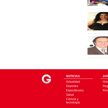
NOTICIAS
2UR
Actualidad
Ho
Deportes
Regí
Espectáculos
Pos
Salud
Ciencia y
tecnología