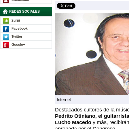
REDES SOCIALES
2urpi
Facebook
Twitter
Google+
Internet
Destacados cultores de la músic
Pedrito Otiniano, el guitarris
Lucho Macedo
y más, recibirá
aprobada por el Congreso.