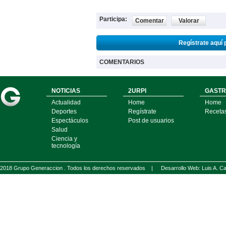
Participa:
Comentar
Valorar
Regístrate aquí 
COMENTARIOS
NOTICIAS
2URPI
GASTR
Actualidad
Home
Home
Deportes
Regístrate
Receta
Espectáculos
Post de usuarios
Salud
Ciencia y
tecnología
2018 Grupo Generaccion . Todos los derechos reservados |
Desarrollo Web: Luis A.