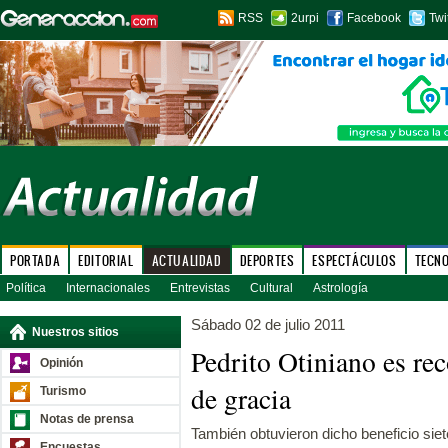
RSS
2urpi
Facebook
Twi
PORTADA
EDITORIAL
ACTUALIDAD
DEPORTES
ESPECTÁCULOS
TECN
Política
Internacionales
Entrevistas
Cultural
Astrología
Sábado 02 de julio 2011
Nuestros sitios
Pedrito Otiniano es re
Opinión
de gracia
Turismo
Notas de prensa
También obtuvieron dicho beneficio si
Encuestas