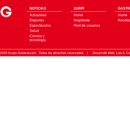
NOTICIAS
2URPI
GASTR
Actualidad
Home
Home
Deportes
Regístrate
Receta
Espectáculos
Post de usuarios
Salud
Ciencia y
tecnología
2018 Grupo Generaccion . Todos los derechos reservados |
Desarrollo Web: Luis A.