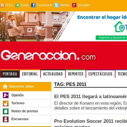
RSS
2urpi
Facebook
Twitter
Google+
PORTADA
EDITORIAL
ACTUALIDAD
DEPORTES
ESPECTÁCULOS
TECN
TAG: PES 2011
Nuestros sitios
Opinión
El PES 2011 llegará a latinoamé
El director de Konami en esta región, Er
Turismo
detalles sobre el lanzamiento del video
Notas de prensa
Encuestas
Pro Evolution Soccer 2011 recibi