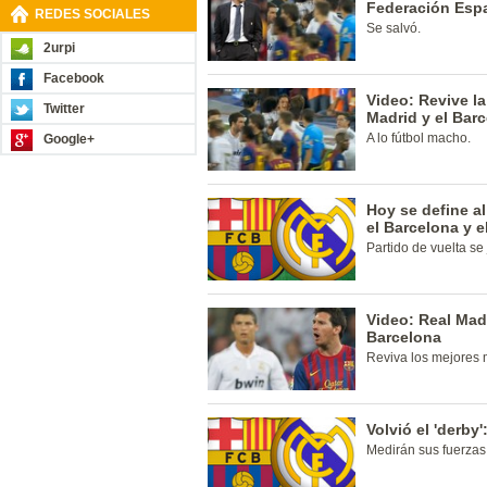
Federación Esp
REDES SOCIALES
Se salvó.
2urpi
Facebook
Video: Revive l
Twitter
Madrid y el Bar
A lo fútbol macho.
Google+
Hoy se define a
el Barcelona y e
Partido de vuelta s
Video: Real Mad
Barcelona
Reviva los mejores 
Volvió el 'derby
Medirán sus fuerzas