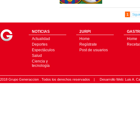
1
Sigui
NOTICIAS
2URPI
GASTR
Actualidad
Home
Home
Deportes
Regístrate
Receta
Espectáculos
Post de usuarios
Salud
Ciencia y
tecnología
2018 Grupo Generaccion . Todos los derechos reservados |
Desarrollo Web: Luis A.