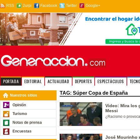
RSS
2urpi
Facebook
Twitter
Google+
PORTADA
EDITORIAL
ACTUALIDAD
DEPORTES
ESPECTÁCULOS
TECN
TAG: Súper Copa de España
Nuestros sitios
Opinión
Video: Mira los
Messi
Turismo
¿Racismo o provoc
Notas de prensa
Encuestas
José Mourinho n