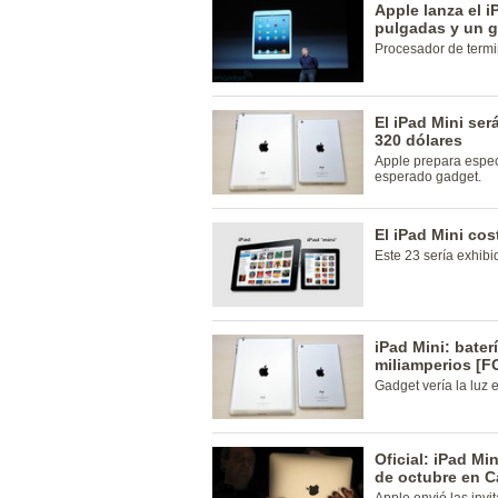
Apple lanza el i
pulgadas y un g
Procesador de termi
El iPad Mini se
320 dólares
Apple prepara espec
esperado gadget.
El iPad Mini cos
Este 23 sería exhib
iPad Mini: bater
miliamperios [
Gadget vería la luz 
Oficial: iPad Mi
de octubre en Ca