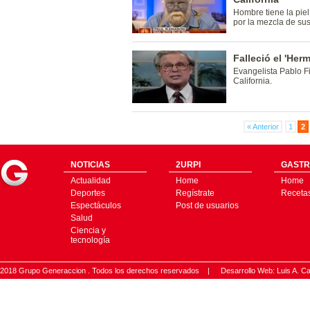
Hombre tiene la pie
por la mezcla de sus
Falleció el 'Her
Evangelista Pablo Fi
California.
« Anterior
1
2
NOTICIAS
2URPI
GASTR
Actualidad
Home
Home
Deportes
Regístrate
Receta
Espectáculos
Post de usuarios
Salud
Ciencia y
tecnología
2018 Grupo Generaccion . Todos los derechos reservados |
Desarrollo Web: Luis A.