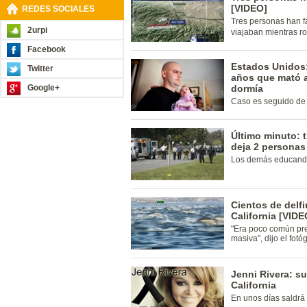
[VIDEO]
REDES SOCIALES
Tres personas han fa
2urpi
viajaban mientras ro
Facebook
Estados Unidos:
Twitter
años que mató a
Google+
dormía
Caso es seguido de c
Último minuto: t
deja 2 personas
Los demás educando
Cientos de delfi
California [VIDE
"Era poco común pr
masiva", dijo el fotóg
Jenni Rivera: s
California
En unos días saldrá 