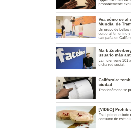
Apple envió las invi
probablemente exhi
Vea cómo se ali
Mundial de Tram
Un grupo de bellas 
corporal femenino y
campaña en Californ
Mark Zuckerberg
usuario más an
La mujer tiene 101 a
dicha red social.
California: temb
ciudad
Tras fenómeno se pro
[VIDEO] Prohibid
Es el primer estado 
consumo de este ali