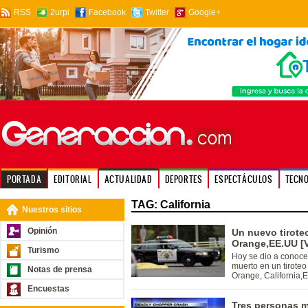
RSS
2urpi
Facebook
Twitter
Google+
PORTADA
EDITORIAL
ACTUALIDAD
DEPORTES
ESPECTÁCULOS
TECN
TAG: California
Nuestros sitios
Opinión
Un nuevo tirote
Orange,EE.UU [
Turismo
Hoy se dio a conoce
muerto en un tirote
Notas de prensa
Orange, California,
Encuestas
Tres personas m