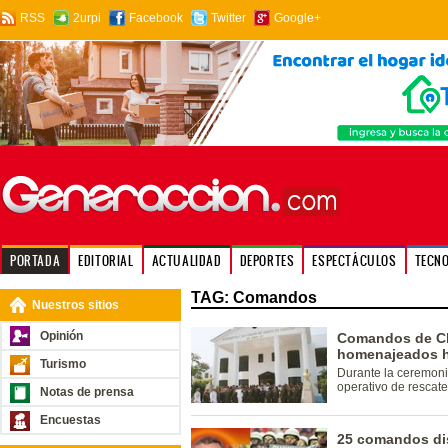
RSS
2urpi
Facebook
Twitter
Google+
PORTADA
EDITORIAL
ACTUALIDAD
DEPORTES
ESPECTÁCULOS
TECN
TAG: Comandos
Nuestros sitios
Opinión
Comandos de Ch
homenajeados 
Turismo
Durante la ceremoni
operativo de rescate
Notas de prensa
Encuestas
25 comandos di