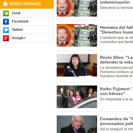
indemnización
REDES SOCIALES
Denunció la hermana
2urpi
Facebook
Hermana del fal
Twitter
"Derechos huma
Cuestionó que se def
Google+
comandos que tambié
Rocío Silva: "L
defender la vida
La secretaria ejecu
Humanos sostuvo que
humanos durante el 
Keiko Fujimori
son héroes"
En respuesta a la s
Comandos de "C
procesados judi
Así lo aseguró el mi