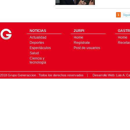
1
Sigui
NOTICIAS
2URPI
GASTR
Actualidad
Home
Home
Deportes
Regístrate
Receta
Espectáculos
Post de usuarios
Salud
Ciencia y
tecnología
2018 Grupo Generaccion . Todos los derechos reservados |
Desarrollo Web: Luis A.