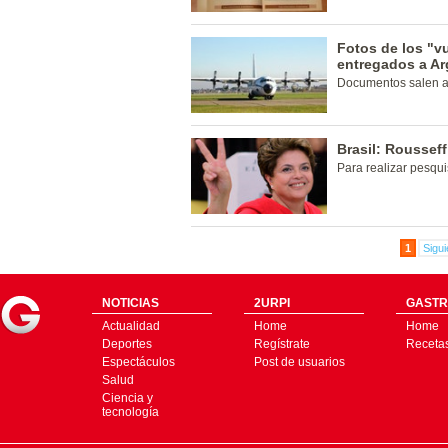
Fotos de los "v
entregados a Ar
Documentos salen a 
Brasil: Roussef
Para realizar pesqu
1
Sigui
NOTICIAS
2URPI
GASTR
Actualidad
Home
Home
Deportes
Regístrate
Receta
Espectáculos
Post de usuarios
Salud
Ciencia y
tecnología