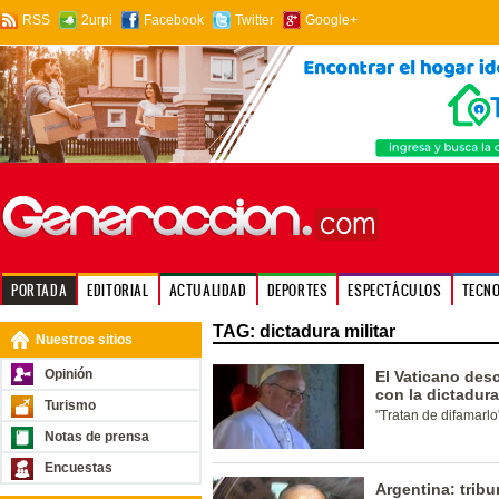
RSS
2urpi
Facebook
Twitter
Google+
PORTADA
EDITORIAL
ACTUALIDAD
DEPORTES
ESPECTÁCULOS
TECN
TAG: dictadura militar
Nuestros sitios
Opinión
El Vaticano des
con la dictadura
Turismo
"Tratan de difamarlo
Notas de prensa
Encuestas
Argentina: tribu