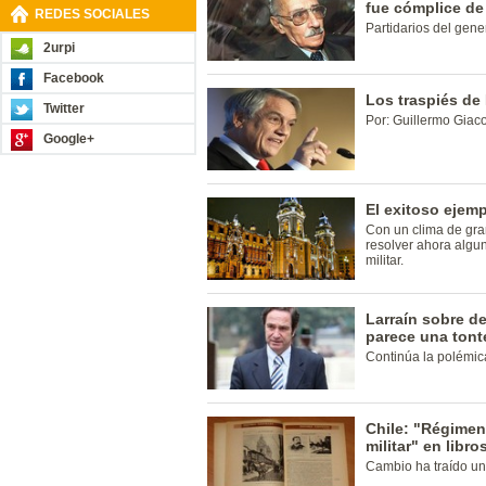
fue cómplice de
REDES SOCIALES
Partidarios del gene
2urpi
Facebook
Los traspiés de
Twitter
Por: Guillermo Giac
Google+
El exitoso ejem
Con un clima de gra
resolver ahora algu
militar.
Larraín sobre d
parece una tont
Continúa la polémic
Chile: "Régimen 
militar" en libro
Cambio ha traído un