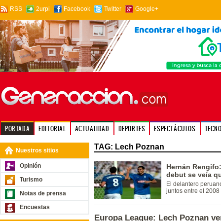
RSS
2urpi
Facebook
Twitter
Google+
PORTADA
EDITORIAL
ACTUALIDAD
DEPORTES
ESPECTÁCULOS
TECN
TAG: Lech Poznan
Nuestros sitios
Opinión
Hernán Rengifo
debut se veía qu
Turismo
El delantero peruano
juntos entre el 200
Notas de prensa
Encuestas
Europa League: Lech Poznan ven