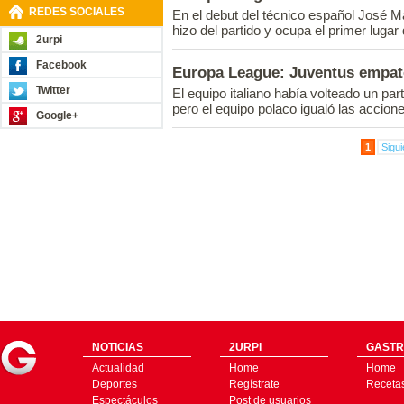
REDES SOCIALES
En el debut del técnico español José M
hizo del partido y ocupa el primer lugar
2urpi
Facebook
Europa League: Juventus empató
Twitter
El equipo italiano había volteado un par
pero el equipo polaco igualó las accione
Google+
1
Sigui
NOTICIAS
2URPI
GASTR
Actualidad
Home
Home
Deportes
Regístrate
Receta
Espectáculos
Post de usuarios