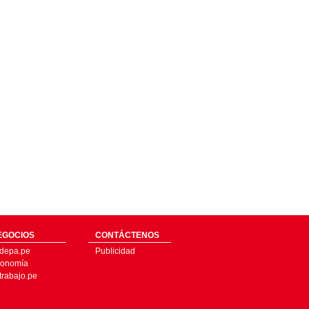
EGOCIOS
CONTÁCTENOS
depa.pe
Publicidad
onomía
trabajo.pe