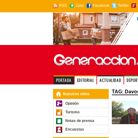
RSS
2urpi
Facebook
Twitter
PORTADA
EDITORIAL
ACTUALIDAD
DEPOR
TAG: Davo
Nuestros sitios
Opinión
Turismo
Notas de prensa
Encuestas