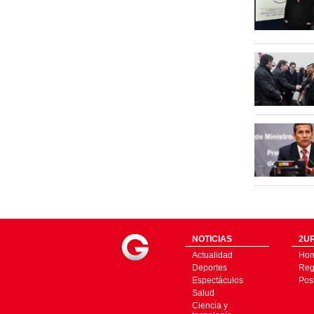
NOTICIAS
2UR
Actualidad
Ho
Deportes
Regí
Espectáculos
Pos
Salud
Ciencia y