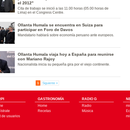
el 2012"
Cita de trabajo se inició a las 11.00 horas (05.00 horas de
Lima) en el Congress Centre.
Ollanta Humala se encuentra en Suiza para
participar en Foro de Davos
Mandatario hablará sobre economía peruano ante europeos.
Ollanta Humala viaja hoy a España para reunirse
con Mariano Rajoy
Nacionalista inicia su pequeña gira por el viejo continente.
1
Siguiente »
PI
GASTRONOMÍA
RADIO G
N
me
Home
Radio
mi
strate
Recetas
Música
Ec
t de usuarios
mi