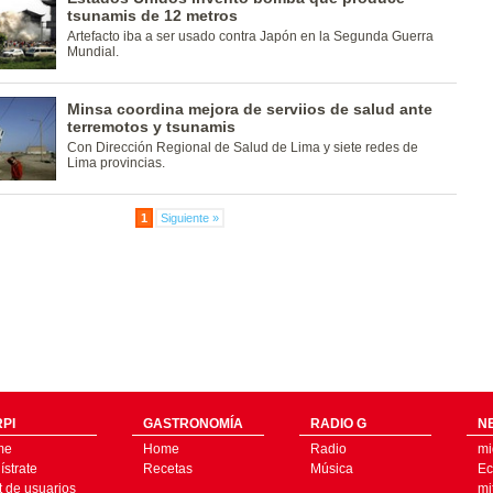
tsunamis de 12 metros
Artefacto iba a ser usado contra Japón en la Segunda Guerra
Mundial.
Minsa coordina mejora de serviios de salud ante
terremotos y tsunamis
Con Dirección Regional de Salud de Lima y siete redes de
Lima provincias.
1
Siguiente »
PI
GASTRONOMÍA
RADIO G
N
me
Home
Radio
mi
strate
Recetas
Música
Ec
t de usuarios
mi