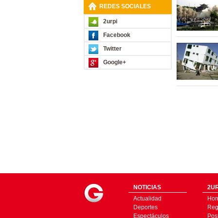
REDES SOCIALES
2urpi
Facebook
Twitter
Google+
NOTICIAS
2UR
Actualidad
Ho
Deportes
Regí
Espectáculos
Pos