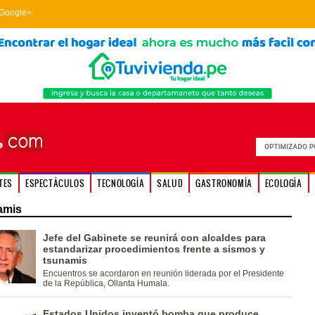
Google+
TES
ESPECTÁCULOS
TECNOLOGÍA
SALUD
GASTRONOMÍA
ECOLOGÍA
amis
Jefe del Gabinete se reunirá con alcaldes para
estandarizar procedimientos frente a sismos y
tsunamis
Encuentros se acordaron en reunión liderada por el Presidente
de la República, Ollanta Humala.
Estados Unidos inventó bomba que produce