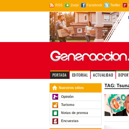
RSS
2urpi
Facebook
Twitter
PORTADA
EDITORIAL
ACTUALIDAD
DEPOR
TAG: Tsun
Nuestros sitios
Opinión
Turismo
Notas de prensa
Encuestas