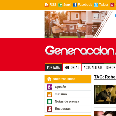
RSS
2urpi
Facebook
Twitter
PORTADA
EDITORIAL
ACTUALIDAD
DEPOR
TAG: Rober
Nuestros sitios
Opinión
Turismo
Notas de prensa
Encuestas