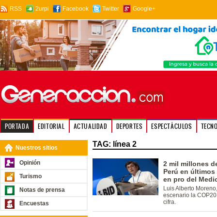
RSS
2urpi
Facebook
Twitter
Google+
PORTADA
EDITORIAL
ACTUALIDAD
DEPORTES
ESPECTÁCULOS
TECN
TAG: línea 2
Nuestros sitios
Opinión
2 mil millones d
Perú en últimos
Turismo
en pro del Medi
Luis Alberto Moreno
Notas de prensa
escenario la COP20,
cifra.
Encuestas