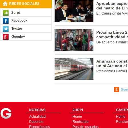
Aprueban exprop
REDES SOCIALES
del metro de Li
2urpi
En Comisión de Vivi
Facebook
Twitter
Próxima Línea 2
Google+
competitividad 
De acuerdo a minist
Anuncian constr
unirá Ate con el
Presidente Ollanta 
1
Sigui
NOTICIAS
2URPI
GASTR
Actualidad
Home
Home
Deportes
Regístrate
Receta
Espectáculos
Post de usuarios