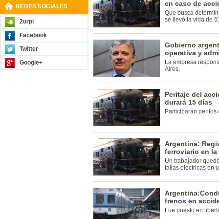
en caso de accid
REDES SOCIALES
Que busca determina
se llevó la vida de 
2urpi
Facebook
Gobierno argent
Twitter
operativa y adm
La empresa responsa
Google+
Aires.
Peritaje del acc
durará 15 días
Participarán peritos 
Argentina: Regi
ferroviario en l
Un trabajador quedó
fallas eléctricas en 
Argentina:Condu
frenos en accid
Fue puesto en libert