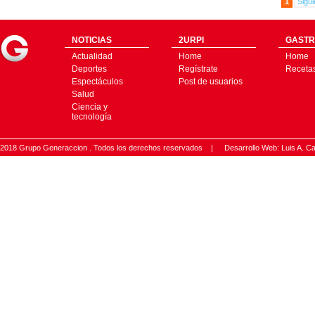
1
Sigui
NOTICIAS
2URPI
GASTR
Actualidad
Home
Home
Deportes
Regístrate
Receta
Espectáculos
Post de usuarios
Salud
Ciencia y
tecnología
2018 Grupo Generaccion . Todos los derechos reservados |
Desarrollo Web: Luis A.