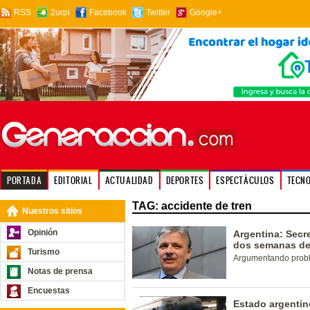
RSS
2urpi
Facebook
Twitter
Google+
PORTADA
EDITORIAL
ACTUALIDAD
DEPORTES
ESPECTÁCULOS
TECN
TAG: accidente de tren
Nuestros sitios
Opinión
Argentina: Secr
dos semanas des
Turismo
Argumentando probl
Notas de prensa
Encuestas
Estado argentin