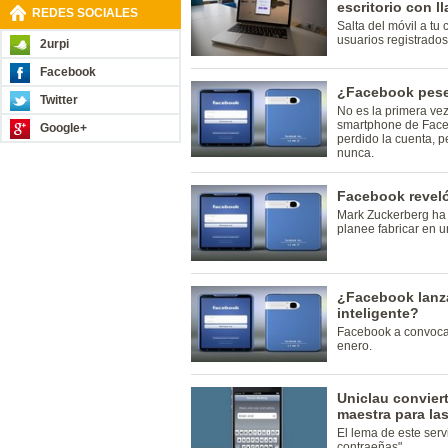
escritorio con 
REDES SOCIALES
Salta del móvil a tu
usuarios registrados
2urpi
Facebook
¿Facebook pese
Twitter
No es la primera ve
smartphone de Face
Google+
perdido la cuenta, 
nunca.
Facebook reveló
Mark Zuckerberg ha
planee fabricar en u
¿Facebook lanza
inteligente?
Facebook a convoca
enero.
Uniclau convier
maestra para la
El lema de este serv
contraeñas"