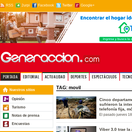
RSS
2urpi
Facebook
Twitter
Google+
PORTADA
EDITORIAL
ACTUALIDAD
DEPORTES
ESPECTÁCULOS
TECN
TAG: movil
Nuestros sitios
Opinión
Cinco departame
sufrieron la int
Turismo
telefonía fija, m
El pasado jueves 18
Notas de prensa
Encuestas
Viber 3.0 trae l