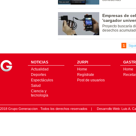
Empresas de cel
'cargador univer
Proyecto buscaría d
desechos acumulado
1
Sigui
NOTICIAS
2URPI
GASTR
Actualidad
Home
Home
Deportes
Regístrate
Receta
Espectáculos
Post de usuarios
Salud
Ciencia y
tecnología
2018 Grupo Generaccion . Todos los derechos reservados |
Desarrollo Web: Luis A.